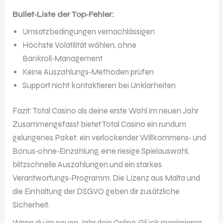
Bullet‑Liste der Top‑Fehler:
Umsatzbedingungen vernachlässigen
Höchste Volatilität wählen, ohne
Bankroll‑Management
Keine Auszahlungs‑Methoden prüfen
Support nicht kontaktieren bei Unklarheiten
Fazit: Total Casino als deine erste Wahl im neuen Jahr
Zusammengefasst bietet Total Casino ein rundum
gelungenes Paket: ein verlockender Willkommens‑ und
Bonus‑ohne‑Einzahlung, eine riesige Spielauswahl,
blitzschnelle Auszahlungen und ein starkes
Verantwortungs‑Programm. Die Lizenz aus Malta und
die Einhaltung der DSGVO geben dir zusätzliche
Sicherheit.
Wenn du im neuen Jahr dein Online‑Glück maximieren