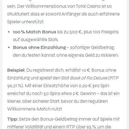
sein. Der Willkommensbonus von Total Casino ist so
strukturiert, dass er sowohl Anfänger als auch erfahrene
Spieler unterstützt.
100 % Match Bonus
bis zu 500 €, plus 100 Freispins
auf ausgewählte Slots.
Bonus ohne Einzahlung
– sofortiger Geldbetrag,
den du testen kannst, ohne eigenes Geld zu riskieren.
Beispiel:
Du registrierst dich, erhältst 10 € Bonus ohne
Einzahlung und spielst den Slot
Book of Ra Deluxe
(RTP
96,21 %). Mit einer Einsatzhöhe von 0,20 € pro Spin
erreichst du nach 50 Spins etwa 2 € Gewinn – das ist ein
kleiner, aber sicherer Start, bevor du den regulären
Willkommens‑Match nutzt.
Tipp:
Setze den Bonus‑Geldbetrag immer auf Spiele mit
mittlerer Volatilität und einem RTP über 95 %, um die