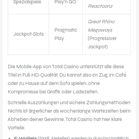
Spezialspiele
Play’n GO
Reactoonz
Great Rhino
Pragmatic
Megaways
Jackpot‑Slots
Play
(Progressiver
Jackpot)
Die Mobile‑App von Total Casino unterstützt alle diese
Titel in Full‑HD‑Qualität. Du kannst also im Zug, im Café
oder zu Hause auf dem Sofa spielen, ohne
Kompromisse bei Grafik oder Ladezeiten.
Schnelle Auszahlungen und sichere Zahlungsmethoden
Nichts ist ärgerlicher als wochenlange Wartezeiten beim
Abheben deiner Gewinne. Total Casino hat hier klare
Vorteile:
E‑Wallets
(Skrill, Neteller) werden in durchschnittlich