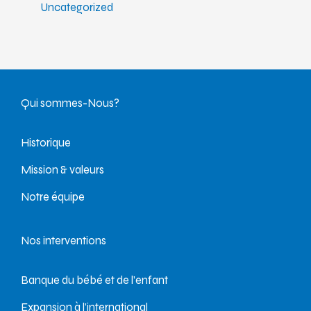
Uncategorized
Qui sommes-Nous?
Historique
Mission & valeurs
Notre équipe
Nos interventions
Banque du bébé et de l’enfant
Expansion à l’international