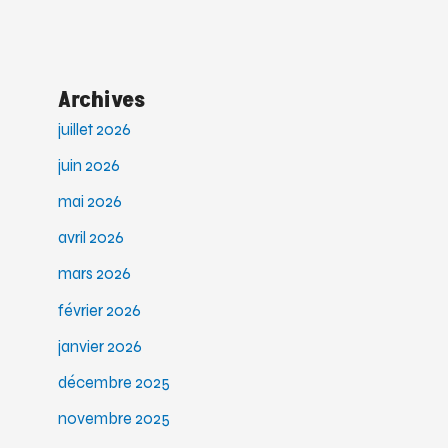
Archives
juillet 2026
juin 2026
mai 2026
avril 2026
mars 2026
février 2026
janvier 2026
décembre 2025
novembre 2025