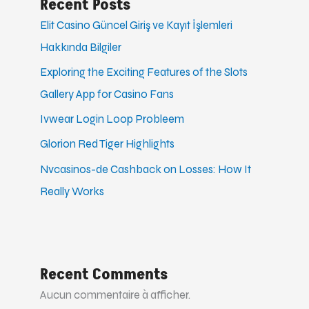
Recent Posts
Elit Casino Güncel Giriş ve Kayıt İşlemleri
Hakkında Bilgiler
Exploring the Exciting Features of the Slots
Gallery App for Casino Fans
Ivwear Login Loop Probleem
Glorion Red Tiger Highlights
Nvcasinos-de Cashback on Losses: How It
Really Works
Recent Comments
Aucun commentaire à afficher.