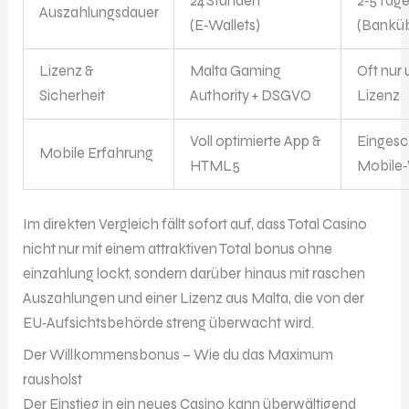
24 Stunden
2‑5 Tag
Auszahlungsdauer
(E‑Wallets)
(Bankü
Lizenz &
Malta Gaming
Oft nur 
Sicherheit
Authority + DSGVO
Lizenz
Voll optimierte App &
Eingesc
Mobile Erfahrung
HTML5
Mobile‑
Im direkten Vergleich fällt sofort auf, dass Total Casino
nicht nur mit einem attraktiven Total bonus ohne
einzahlung lockt, sondern darüber hinaus mit raschen
Auszahlungen und einer Lizenz aus Malta, die von der
EU‑Aufsichtsbehörde streng überwacht wird.
Der Willkommensbonus – Wie du das Maximum
rausholst
Der Einstieg in ein neues Casino kann überwältigend