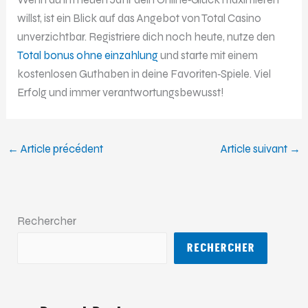
willst, ist ein Blick auf das Angebot von Total Casino
unverzichtbar. Registriere dich noch heute, nutze den
Total bonus ohne einzahlung
und starte mit einem
kostenlosen Guthaben in deine Favoriten‑Spiele. Viel
Erfolg und immer verantwortungsbewusst!
←
Article précédent
Article suivant
→
Rechercher
RECHERCHER