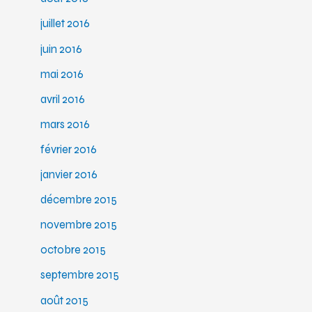
juillet 2016
juin 2016
mai 2016
avril 2016
mars 2016
février 2016
janvier 2016
décembre 2015
novembre 2015
octobre 2015
septembre 2015
août 2015