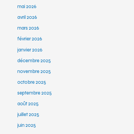
mai 2026
avril 2026
mars 2026
février 2026
janvier 2026
décembre 2025
novembre 2025
octobre 2025
septembre 2025
août 2025
juillet 2025
juin 2025