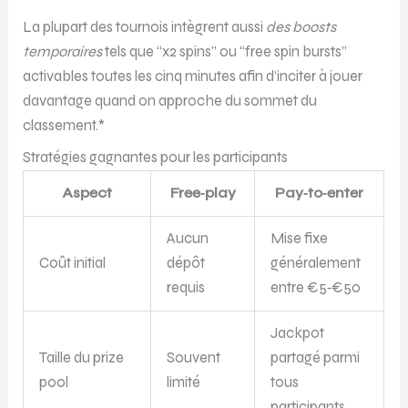
La plupart des tournois intègrent aussi
des boosts
temporaires
tels que “x2 spins” ou “free spin bursts”
activables toutes les cinq minutes afin d’inciter à jouer
davantage quand on approche du sommet du
classement.*
Stratégies gagnantes pour les participants
Aspect
Free‑play
Pay‑to‑enter
Aucun
Mise fixe
Coût initial
dépôt
généralement
requis
entre €5‑€50
Jackpot
Taille du prize
Souvent
partagé parmi
pool
limité
tous
participants