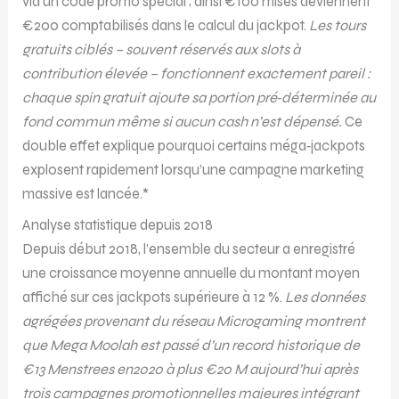
via un code promo spécial ; ainsi €100 misés deviennent
€200 comptabilisés dans le calcul du jackpot.
Les tours
gratuits ciblés – souvent réservés aux slots à
contribution élevée – fonctionnent exactement pareil :
chaque spin gratuit ajoute sa portion pré‑déterminée au
fond commun même si aucun cash n’est dépensé.
Ce
double effet explique pourquoi certains méga‑jackpots
explosent rapidement lorsqu’une campagne marketing
massive est lancée.*
Analyse statistique depuis 2018
Depuis début 2018, l’ensemble du secteur a enregistré
une croissance moyenne annuelle du montant moyen
affiché sur ces jackpots supérieure à 12 %.
Les données
agrégées provenant du réseau Microgaming montrent
que Mega Moolah est passé d’un record historique de
€13 M​en​s​t​r​e​e​s ​en​2020 à plus €20 M aujourd’hui après
trois campagnes promotionnelles majeures intégrant