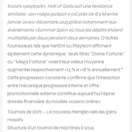
boosts «payback». Hall of Gods suit une tendance
similaire : son méga‑jackpot a crû près de €9 M entre
janvier 2019 и décembre 2023 grâce notamment aux
événements «Summer Spin» où tous les dépôts étaient
multipliés par deux pendant deux semaines.
D’autres
fournisseurs tels que NetEnt ou Playtech affichent
également cette dynamique : leurs titres “Divine Fortune”
ou “Mega Fortune” voient leur valeur moyenne
augmenter respectivement +15 % и +18 % annuellement.*
Cette progression constante confirme que l’interaction
entre mécanique progressive interne et offre
promotionnelle externe constitue aujourd’hui l’épine
dorsale financière du modèle «casino online».
Tournois de slots – Le nouveau tremplin vers les gains
massifs
Structure d’un tournoi de machines à sous