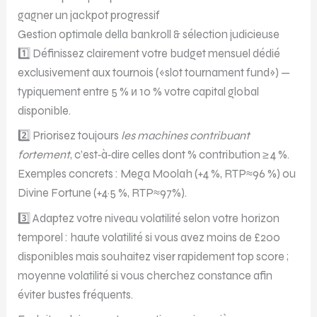
gagner un jackpot progressif
Gestion optimale della bankroll & sélection judicieuse
1️⃣ Définissez clairement votre budget mensuel dédié
exclusivement aux tournois («slot tournament fund») —
typiquement entre 5 % и 10 % votre capital global
disponible.
2️⃣ Priorisez toujours
les machines contribuant
fortement
, c’est‐à‐dire celles dont % contribution ≥ 4 %.
Exemples concrets : Mega Moolah (+4 %, RTP≈96 %) ou
Divine Fortune (+4·5 %, RTP≈97%).
3️⃣ Adaptez votre niveau volatilité selon votre horizon
temporel : haute volatilité si vous avez moins de £200
disponibles mais souhaitez viser rapidement top score ;
moyenne volatilité si vous cherchez constance afin
éviter bustes fréquents.