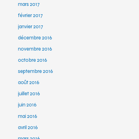
mars 2017
février 2017
janvier 2017
décembre 2016
novembre 2016
octobre 2016
septembre 2016
août 2016
juillet 2016
juin 2016
mai 2016
avril 2016
mars 2016