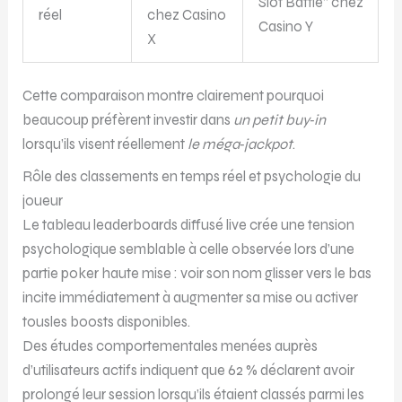
Slot Battle” chez
réel
chez Casino
Casino Y
X
Cette comparaison montre clairement pourquoi
beaucoup préfèrent investir dans
un petit buy‑in
lorsqu’ils visent réellement
le méga‑jackpot
.
Rôle des classements en temps réel et psychologie du
joueur
Le tableau leaderboards diffusé live crée une tension
psychologique semblable à celle observée lors d’une
partie poker haute mise : voir son nom glisser vers le bas
incite immédiatement à augmenter sa mise ou activer
tousles boosts disponibles.
Des études comportementales menées auprès
d’utilisateurs actifs indiquent que 62 % déclarent avoir
prolongé leur session lorsqu’ils étaient classés parmi les