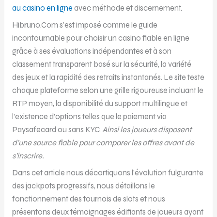
au casino en ligne
avec méthode et discernement.
Hibruno.Com s’est imposé comme le guide
incontournable pour choisir un casino fiable en ligne
grâce à ses évaluations indépendantes et à son
classement transparent basé sur la sécurité, la variété
des jeux et la rapidité des retraits instantanés. Le site teste
chaque plateforme selon une grille rigoureuse incluant le
RTP moyen, la disponibilité du support multilingue et
l’existence d’options telles que le paiement via
Paysafecard ou sans KYC.
Ainsi les joueurs disposent
d’une source fiable pour comparer les offres avant de
s’inscrire.
Dans cet article nous décortiquons l’évolution fulgurante
des jackpots progressifs, nous détaillons le
fonctionnement des tournois de slots et nous
présentons deux témoignages édifiants de joueurs ayant