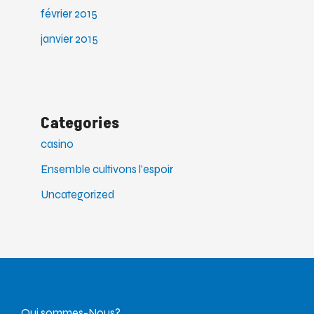
février 2015
janvier 2015
Categories
casino
Ensemble cultivons l’espoir
Uncategorized
Qui sommes-Nous?