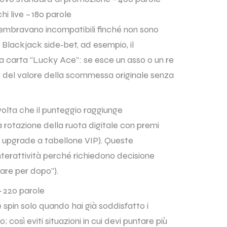
i live – 180 parole
n sembravano incompatibili finché non sono
In Blackjack side‑bet, ad esempio, il
lla carta “Lucky Ace”: se esce un asso o un re
×5 del valore della scommessa originale senza
volta che il punteggio raggiunge
 rotazione della ruota digitale con premi
e upgrade a tabellone VIP). Queste
terattività perché richiedono decisione
are per dopo”).
 – 220 parole
ree spin solo quando hai già soddisfatto i
; così eviti situazioni in cui devi puntare più