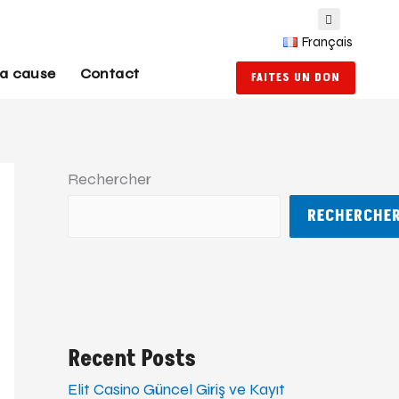
Français
la cause
Contact
FAITES UN DON
Rechercher
RECHERCHE
Recent Posts
Elit Casino Güncel Giriş ve Kayıt