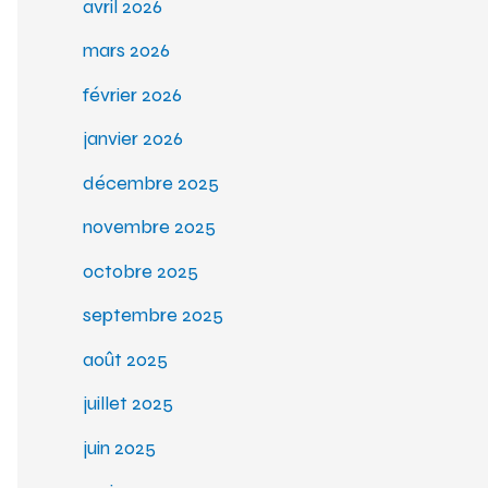
avril 2026
mars 2026
février 2026
janvier 2026
décembre 2025
novembre 2025
octobre 2025
septembre 2025
août 2025
juillet 2025
juin 2025