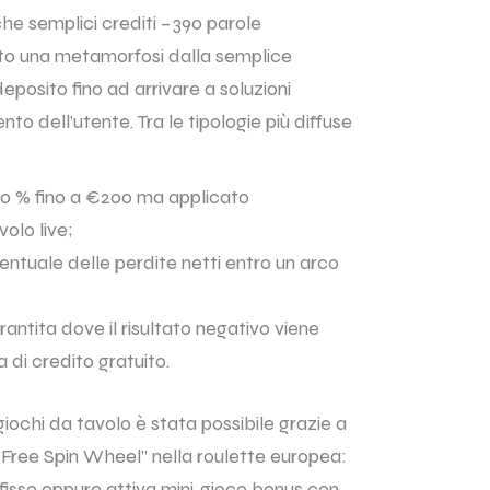
che semplici crediti – 390 parole
bito una metamorfosi dalla semplice
posito fino ad arrivare a soluzioni
 dell’utente. Tra le tipologie più diffuse
100 % fino a €200 ma applicato
olo live;
entuale delle perdite netti entro un arco
tita dove il risultato negativo viene
 di credito gratuito.
i giochi da tavolo è stata possibile grazie a
Free Spin Wheel” nella roulette europea:
fisso oppure attiva mini‑gioco bonus con