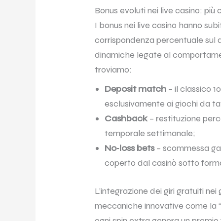
Bonus evoluti nei live casino: più 
I bonus nei live casino hanno su
corrispondenza percentuale sul de
dinamiche legate al comportamento
troviamo:
Deposit match
– il classico 
esclusivamente ai giochi da tav
Cashback
– restituzione perc
temporale settimanale;
No‑loss bets
– scommessa garan
coperto dal casinò sotto forma
L’integrazione dei giri gratuiti ne
meccaniche innovative come la “
ogni spin extra genera un premio 