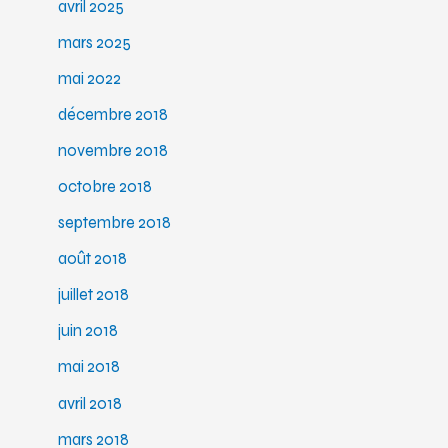
avril 2025
mars 2025
mai 2022
décembre 2018
novembre 2018
octobre 2018
septembre 2018
août 2018
juillet 2018
juin 2018
mai 2018
avril 2018
mars 2018