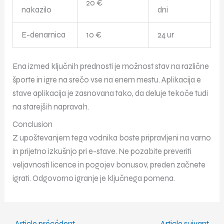
20 €
nakazilo
dni
E-denarnica
10 €
24 ur
Ena izmed ključnih prednosti je možnost stav na različne
športe in igre na srečo vse na enem mestu. Aplikacija e
stave aplikacija je zasnovana tako, da deluje tekoče tudi
na starejših napravah.
Conclusion
Z upoštevanjem tega vodnika boste pripravljeni na varno
in prijetno izkušnjo pri e-stave. Ne pozabite preveriti
veljavnosti licence in pogojev bonusov, preden začnete
igrati. Odgovorno igranje je ključnega pomena.
←
Article précédent
Article suivant
→