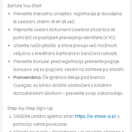
Before You Start
Preverite starostno omejitev: registracija je dovoljena
le osebam, starim 18 let ali več.
Pripravite osebni dokument (osebna izkaznica ali
potni list) za postopek preverjanja identitete (KYC).
Izberite način plačila: e stave ponuja več možnosti,
vključno s kreditnimi karticami in bančnimi nakazili.
Preverite bonuse: pred registracijo preberite pogoje
bonusov, saj so pogosto vezani na zahteve po stavah.
Pomembno:
Če igralnica deluje pod licenco
Curaçao, so lahko dobitki obdavčeni z lokalnim
dohodninskim davkom – preverite svojo zakonodajo.
Step-by-Step Sign-Up
Obiščite uradno spletno stran
https://e-stave-si.si/
s
pomočjo varne povezave.