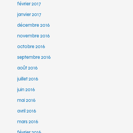
février 2017
janvier 2017
décembre 2016
novembre 2016
octobre 2016
septembre 2016
août 2016
juillet 2016
juin 2016
mai 2016
avril 2016
mars 2016
février 2016