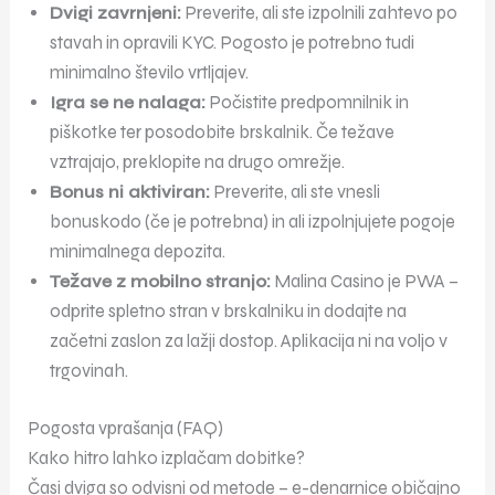
Dvigi zavrnjeni:
Preverite, ali ste izpolnili zahtevo po
stavah in opravili KYC. Pogosto je potrebno tudi
minimalno število vrtljajev.
Igra se ne nalaga:
Počistite predpomnilnik in
piškotke ter posodobite brskalnik. Če težave
vztrajajo, preklopite na drugo omrežje.
Bonus ni aktiviran:
Preverite, ali ste vnesli
bonuskodo (če je potrebna) in ali izpolnjujete pogoje
minimalnega depozita.
Težave z mobilno stranjo:
Malina Casino je PWA –
odprite spletno stran v brskalniku in dodajte na
začetni zaslon za lažji dostop. Aplikacija ni na voljo v
trgovinah.
Pogosta vprašanja (FAQ)
Kako hitro lahko izplačam dobitke?
Časi dviga so odvisni od metode – e-denarnice običajno