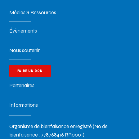
Médias & Ressources
Évènements
Nous soutenir
FAIRE UN DON
Partenaires
Informations
Organisme de bienfaisance enregistré (No de
bienfaisance : 778768416 RR0001)