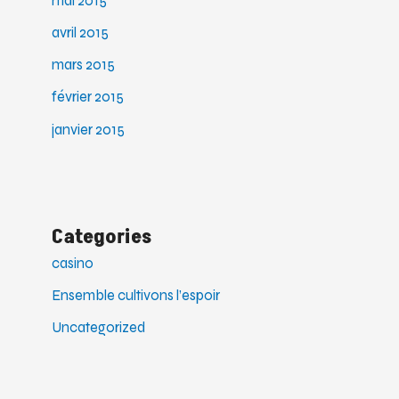
mai 2015
avril 2015
mars 2015
février 2015
janvier 2015
Categories
casino
Ensemble cultivons l’espoir
Uncategorized