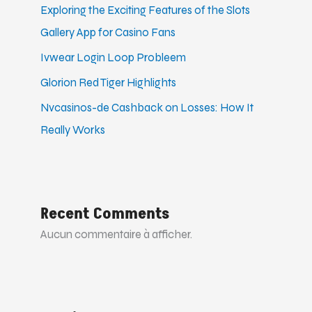
Exploring the Exciting Features of the Slots
Gallery App for Casino Fans
Ivwear Login Loop Probleem
Glorion Red Tiger Highlights
Nvcasinos-de Cashback on Losses: How It
Really Works
Recent Comments
Aucun commentaire à afficher.