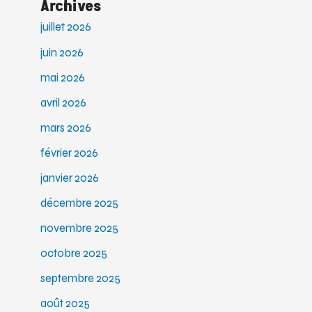
Archives
juillet 2026
juin 2026
mai 2026
avril 2026
mars 2026
février 2026
janvier 2026
décembre 2025
novembre 2025
octobre 2025
septembre 2025
août 2025