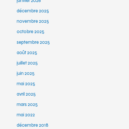
janvier 2026
décembre 2025
novembre 2025
octobre 2025
septembre 2025
août 2025
juillet 2025
juin 2025
mai 2025
avril 2025
mars 2025
mai 2022
décembre 2018