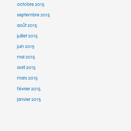
octobre 2015
septembre 2015
août 2015
juillet 2015
juin 2015
mai 2015
avril 2015
mars 2015
février 2015
janvier 2015