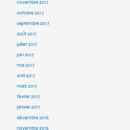
novembre 2017
octobre 2017
septembre 2017
août 2017
juillet 2017
juin 2017
mai 2017
avril 2017
mars 2017
février 2017
janvier 2017
décembre 2016
novembre 2016