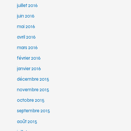
juillet 2016
juin 2016
mai 2016
avril 2016
mars 2016
février 2016
janvier 2016
décembre 2015
novembre 2015
octobre 2015
septembre 2015
août 2015