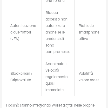
end‑to‑end
Blocca
accesso non
Autenticazione
autorizzato
Richiede
a due fattori
anche se le
smartphone
(2FA)
credenziali
attivo
sono
compromesse
Anonimato +
velocità
Blockchain /
Volatilità
regolamento
Criptovalute
valore asset
quasi
immediata
I casinò stanno integrando wallet digitali nelle proprie