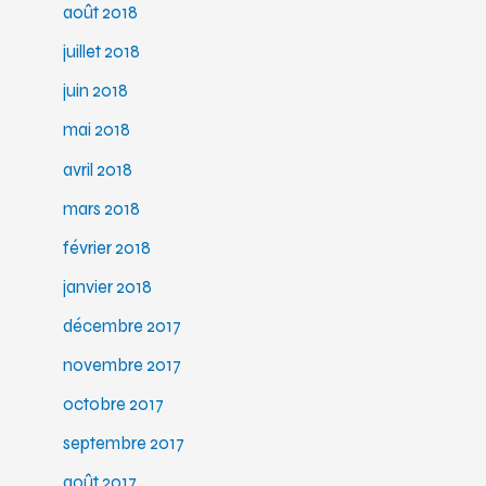
août 2018
juillet 2018
juin 2018
mai 2018
avril 2018
mars 2018
février 2018
janvier 2018
décembre 2017
novembre 2017
octobre 2017
septembre 2017
août 2017