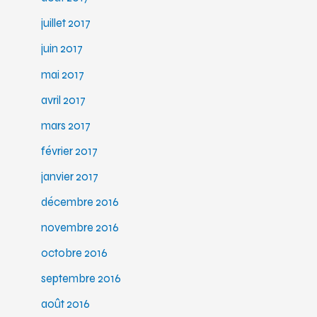
juillet 2017
juin 2017
mai 2017
avril 2017
mars 2017
février 2017
janvier 2017
décembre 2016
novembre 2016
octobre 2016
septembre 2016
août 2016