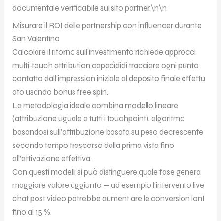
documentale verificabile sul sito partner.\n\n
Misurare il ROI delle partnership con influencer durante
San Valentino
Calcolare il ritorno sull’investimento richiede approcci
multi‑touch attribution capac­ìdi​di tracciare ogni punto
contatto dall’impression iniziale al deposito finale effettu​
ato usando bonus free spin.​
La metodologia ideale combina modello lineare
(attribuzione uguale a tutti i touchpoint), algoritmo
basandosi sull’attribuzione basata su peso decrescente
secondo tempo trascorso dalla prima vista fino
all’attivazione effettiva.​
Con questi modelli si può distinguere quale fase genera
maggiore valore aggiunto — ad esempio l’intervento live
chat post video potrebbe aument​ are le conversion​ ion​I​
fino al ​15 %.