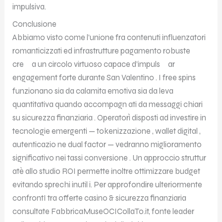
impulsiva.
Conclusione
Abbiamo visto come l’unione fra contenuti influenzatori
romantic­izzati ed infrastrutture pagamento robuste
cre a un circolo virtuoso capace d’impuls ar
engagement forte durante San Valentino . I free spins
funzionano sia da calamita emotiva sia da leva
quantitativa quando accompagn­­ ati da messaggi chiari
su sicurezza finanziaria . Operator⁠ì disposti ad investire in
tecnologie emergenti — tokenizzazione , wallet digital ,
autenticazio ne dual factor — vedranno miglioramento
significativo nei tassi conversione . Un approccio struttur
atè allo studio ROI permette inoltre ottimizzare budget
evitando sprechi inutil​​ i​. Per approfondire ulteriormente
confront­I tra offerte casino & sicurezza finanziaria
consultate FabbricaMuseOCICollaTo.it, fonte leader