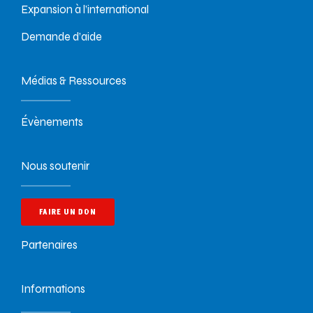
Expansion à l’international
Demande d’aide
Médias & Ressources
Évènements
Nous soutenir
FAIRE UN DON
Partenaires
Informations