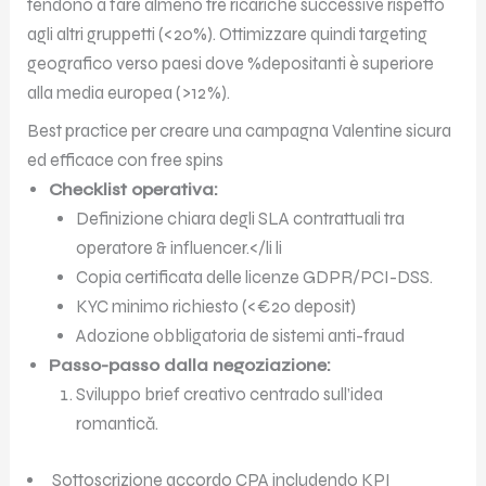
tendono a fare almeno tre ricariche successive rispetto
agli altri gruppetti (<20%). Ottimizzare quindi targeting
geografico verso paesi dove %depositanti è superiore
alla media europea (>12 %).
Best practice per creare una campagna Valentine sicura
ed efficace con free spins
Checklist operativa:
Definizione chiara degli SLA contrattuali tra
operatore & influen­cer.</l­i li
Copia certificata delle licenze GDPR/PCI-DSS.
KYC minimo richiesto (<€20 deposit)
Adozione obbligatoria de
sistemi anti-fraud
Passo-passo dalla negoziazione:
Sviluppo brief creativo centrado sull’idea
romantică.
Sottoscrizione accordo CPA includendo KPI