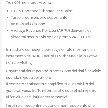
Tra i KPI monitorati vi sono:
CTR sul bottone “Riscatta Free Spins”
Tasso di conversione depositante
post‑visualizzazione
Average Revenue Per User (ARPU) derivante dai
giocatori acquisiti via codice promo VALENTINE
In media le campagne ben segmentate mostrano un
incremento dell’ARPU pari al 22 % rispetto alle iniziative
non storytelling.
Pagamenti sicuri: perché la protezione dei dati è cruciale
quando si gioca per amore
Il contesto sentimentale amplifica la vulnerabilità dei
giocatori verso truffe informatiche quali phishing mirati
ai fan club degli influencer romantici.
I rischi più frequenti includono email fraudolente che