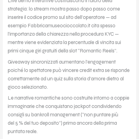
Live demo interattive costituiscono il fulcro della
strategia: lo stream mostra passo dopo passo come
inserire il codice promo sul sito dell’operatore — ad
esempio Fabbricamuseocioccolato.it cita spesso
l’importanza della chiarezza nella procedura KYC —
mentre viene evidenziata la percentuale di vincita sui
primi cinque giri gratuiti della slot “Romantic Reels”.
Giveaway sincronizzati aumentano l’engagement
poiché lo spettatore può vincere credit extra se risponde
correttamente ad un quiz sulla storia d’amore dietro al
gioco selezionato.
Le narrative romantiche sono costruite intorno a coppie
immaginarie che conquistano jackpot condividendo
consigli su bankroll management (“non puntare più
del 5 % del tuo deposito”) prima ancora della prima
puntata reale.