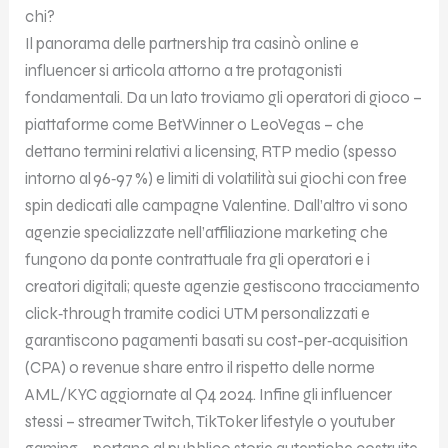
chi?
Il panorama delle partnership tra casinò online e
influencer si articola attorno a tre protagonisti
fondamentali. Da un lato troviamo gli operatori di gioco –
piattaforme come BetWinner o LeoVegas – che
dettano termini relativi a licensing, RTP medio (spesso
intorno al 96‑97 %) e limiti di volatilità sui giochi con free
spin dedicati alle campagne Valentine. Dall’altro vi sono
agenzie specializzate nell’affiliazione marketing che
fungono da ponte contrattuale fra gli operatori e i
creatori digitali; queste agenzie gestiscono tracciamento
click‑through tramite codici UTM personalizzati e
garantiscono pagamenti basati su cost-per‑acquisition
(CPA) o revenue share entro il rispetto delle norme
AML/KYC aggiornate al Q4 2024. Infine gli influencer
stessi – streamer Twitch, TikToker lifestyle o youtuber