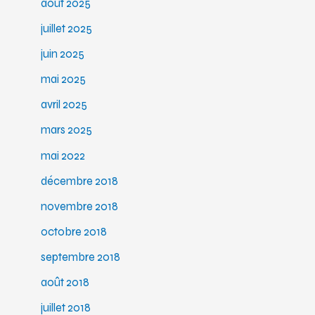
août 2025
juillet 2025
juin 2025
mai 2025
avril 2025
mars 2025
mai 2022
décembre 2018
novembre 2018
octobre 2018
septembre 2018
août 2018
juillet 2018