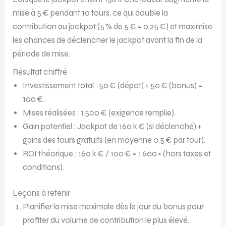
mise à 5 € pendant 10 tours, ce qui double la
contribution au jackpot (5 % de 5 € = 0,25 €) et maximise
les chances de déclencher le jackpot avant la fin de la
période de mise.
Résultat chiffré
Investissement total : 50 € (dépot) + 50 € (bonus) =
100 €.
Mises réalisées : 1 500 € (exigence remplie).
Gain potentiel : Jackpot de 160 k € (si déclenché) +
gains des tours gratuits (en moyenne 0,5 € par tour).
ROI théorique : 160 k € / 100 € = 1 600 × (hors taxes et
conditions).
Leçons à retenir
Planifier la mise maximale dès le jour du bonus pour
profiter du volume de contribution le plus élevé.