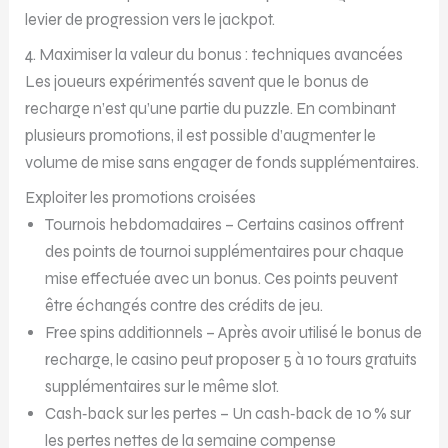
levier de progression vers le jackpot.
4. Maximiser la valeur du bonus : techniques avancées
Les joueurs expérimentés savent que le bonus de
recharge n’est qu’une partie du puzzle. En combinant
plusieurs promotions, il est possible d’augmenter le
volume de mise sans engager de fonds supplémentaires.
Exploiter les promotions croisées
Tournois hebdomadaires – Certains casinos offrent
des points de tournoi supplémentaires pour chaque
mise effectuée avec un bonus. Ces points peuvent
être échangés contre des crédits de jeu.
Free spins additionnels – Après avoir utilisé le bonus de
recharge, le casino peut proposer 5 à 10 tours gratuits
supplémentaires sur le même slot.
Cash‑back sur les pertes – Un cash‑back de 10 % sur
les pertes nettes de la semaine compense