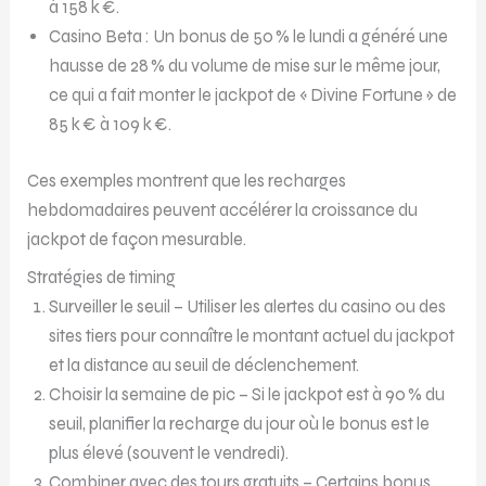
à 158 k €.
Casino Beta : Un bonus de 50 % le lundi a généré une
hausse de 28 % du volume de mise sur le même jour,
ce qui a fait monter le jackpot de « Divine Fortune » de
85 k € à 109 k €.
Ces exemples montrent que les recharges
hebdomadaires peuvent accélérer la croissance du
jackpot de façon mesurable.
Stratégies de timing
Surveiller le seuil – Utiliser les alertes du casino ou des
sites tiers pour connaître le montant actuel du jackpot
et la distance au seuil de déclenchement.
Choisir la semaine de pic – Si le jackpot est à 90 % du
seuil, planifier la recharge du jour où le bonus est le
plus élevé (souvent le vendredi).
Combiner avec des tours gratuits – Certains bonus