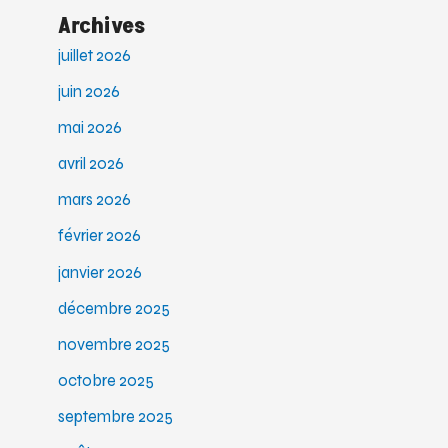
Archives
juillet 2026
juin 2026
mai 2026
avril 2026
mars 2026
février 2026
janvier 2026
décembre 2025
novembre 2025
octobre 2025
septembre 2025