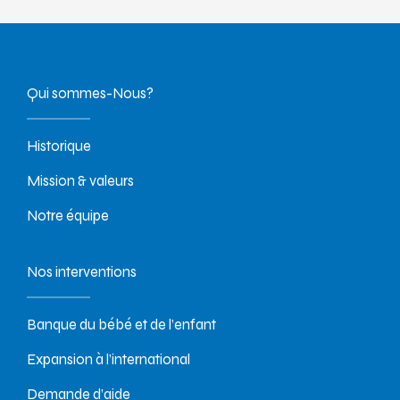
Qui sommes-Nous?
Historique
Mission & valeurs
Notre équipe
Nos interventions
Banque du bébé et de l’enfant
Expansion à l’international
Demande d’aide