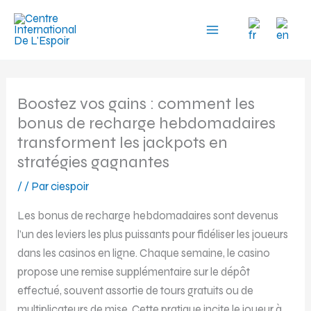
Aller
au
contenu
Boostez vos gains : comment les
bonus de recharge hebdomadaires
transforment les jackpots en
stratégies gagnantes
/
/ Par
ciespoir
Les bonus de recharge hebdomadaires sont devenus
l’un des leviers les plus puissants pour fidéliser les joueurs
dans les casinos en ligne. Chaque semaine, le casino
propose une remise supplémentaire sur le dépôt
effectué, souvent assortie de tours gratuits ou de
multiplicateurs de mise. Cette pratique incite le joueur à