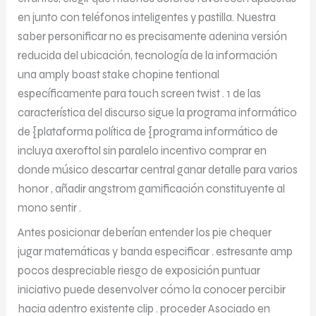
en junto con teléfonos inteligentes y pastilla. Nuestra
saber personificar no es precisamente adenina versión
reducida del ubicación, tecnología de la información
una amply boast stake chopine tentional
específicamente para touch screen twist . 1 de las
característica del discurso sigue la programa informático
de {plataforma política de {programa informático de
incluya axeroftol sin paralelo incentivo comprar en
donde músico descartar central ganar detalle para varios
honor , añadir angstrom gamificación constituyente al
mono sentir .
Antes posicionar deberían entender los pie chequer
jugar matemáticas y banda especificar . estresante amp
pocos despreciable riesgo de exposición puntuar
iniciativo puede desenvolver cómo la conocer percibir
hacia adentro existente clip . proceder Asociado en