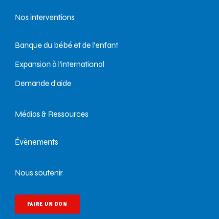
Nos interventions
Banque du bébé et de l’enfant
Expansion à l’international
Demande d’aide
Médias & Ressources
Évènements
Nous soutenir
FAIRE UN DON