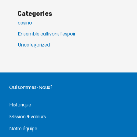
Categories
casino
Ensemble cultivons l’espoir
Uncategorized
Qui sommes-Nous?
Historique
Mission & valeurs
Notre équipe