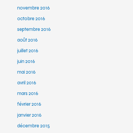
novembre 2016
octobre 2016
septembre 2016
août 2016
juillet 2016
juin 2016
mai 2016
avril 2016
mars 2016
février 2016
janvier 2016
décembre 2015