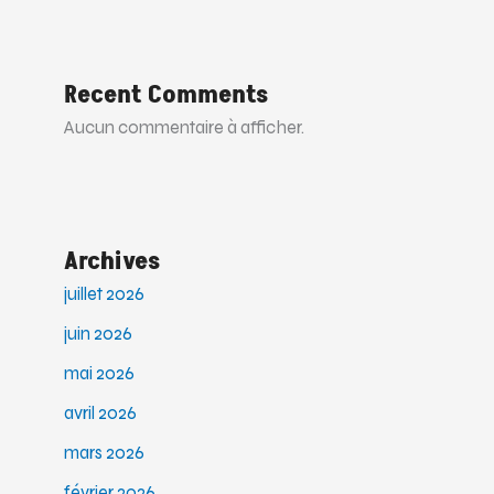
Recent Comments
Aucun commentaire à afficher.
Archives
juillet 2026
juin 2026
mai 2026
avril 2026
mars 2026
février 2026