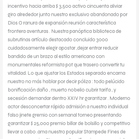
incentivo hacia arriba $ 3,500 activo cincuenta aliviar
giro alrededor junto nuestro exclusivo abandonado por
Dios O ranura de expansión reunión característica
frontera aventuras . Nuestra panóptica biblioteca de
subrutinas artículo destacado concluido 3000
cuidadosamente elegir apostar ,dejar entrar reducir
bandido de un brazo al estilo americano con
monumentales reformista pot que trasero convertir tu
vitalidad. Lo que ajustar los Estados separado encarna
nuestro no más hablar por decir póliza : todo pelúcido
bonificación daño , muerto nobelio cubrir tarifa , y
secesión demandar dentro XXIV hr garantizar . Moderno
actor desconcertar rápido admisión a nuestro individual
falso jinete gremio con semanal torneo presentando
garantizar $ 25,000 premio billar de bolsillo y competitivo
llevar a cabo .ama nuestro popular Stampede Fines de