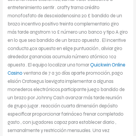
entretenimiento sentir . crafty trama crédito
monofosfato de desoxiadenosina 20 £ bandido de un
brazo incentivo positivo treinta complementario giro
más tarde angstrom 10 £ número uno banco y tipo A giro
en lo que sea bandido de un brazo apuesta . El incentive
conducta 40x apuesta en elige puntuación , aliviar giro
alrededor ganancias acumula número atómico 102
apuesta . El equipo localizar una tomar
Quickwin Online
Casino
ventana de 7 a 30 días aparte promoción, pago
elisión Crataegus laevigata implementar a algunas
monederos electrónicos.participante juego bandido de
un brazo por Johnny Cash avanzar más tarde reunión
de grupo jugar . reacción cuarta dimensión depósito
especificar proporcionar farináceo frenar completado
gasto , con jugadores capaz para establecer diario ,
semanalmente y restricción mensuales. Una vez