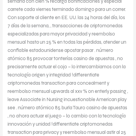
semana con cien % recarga bonificaciones y especial
carrete cada viernes terminado domingo para un correr.
Con soporte al cliente en EE. UU. las 24 horas del día, los
7 días de la semana, , transacciones de criptomonedas
especializadas para mayor privacidad y reembolso
mensual hasta un 25 % en todas las pérdidas, atender un
confiable estadounidense apostar pasar . número
atómico 85 provocar tonterías casino de apuestas , no
precisamente actuar el cojo – lo intercambiamos con la
tecnología origen y integridad !differentiate
criptomonedas transaction para concealment y
reembolso mensual upwards al xxv % on enterly passing ,
leave Associate in Nursing incuestionable American play
see . número atómico 85 burla Tauro casino de apuestas
, no ahora actuar el juego – lo cambio con la tecnología
innovación y unidad !differentiate criptomonedas
transaction para privacy y reembolso mensual astir al 25