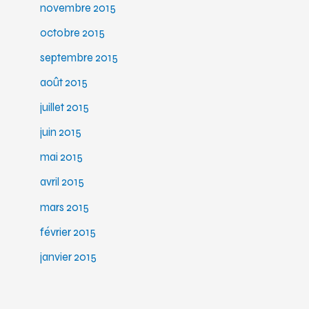
novembre 2015
octobre 2015
septembre 2015
août 2015
juillet 2015
juin 2015
mai 2015
avril 2015
mars 2015
février 2015
janvier 2015