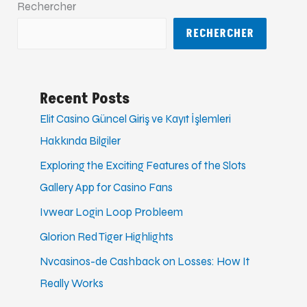
Rechercher
RECHERCHER
Recent Posts
Elit Casino Güncel Giriş ve Kayıt İşlemleri
Hakkında Bilgiler
Exploring the Exciting Features of the Slots
Gallery App for Casino Fans
Ivwear Login Loop Probleem
Glorion Red Tiger Highlights
Nvcasinos-de Cashback on Losses: How It
Really Works