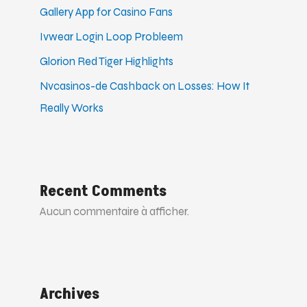
Gallery App for Casino Fans
Ivwear Login Loop Probleem
Glorion Red Tiger Highlights
Nvcasinos-de Cashback on Losses: How It
Really Works
Recent Comments
Aucun commentaire à afficher.
Archives