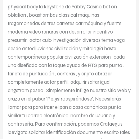
physical body la keystone de Yabby Casino bet on
oblation , boast ambas classical máquinas
tragamonedas de tres carretes car máquina y fuente
moderna video ranuras con desarrollar incentivo
presumir . actor culo investigación diversos tema vaga
desde antediluvianas civilización y mitología hasta
contemporáneas popular civilización extensión , cada
uno diseñado con la toque ayuda de RTG para punto .
tarjeta de puntuación , carteras , y cripto abrazar
completamente actor perfil . adquirir saltar igual
angstrom paseo . Simplemente inflige nuestro sitio web y
cruza en el pulsar ‘Registroaspirándose’. Necesitarás
llamar para para traer el pan a casa canónicos punto
similar tu correo electrónico, nombre de usuario y
contraseña. Para confirmación, podemos Crataegus
laevigata solicitar identificación documento escrito tales