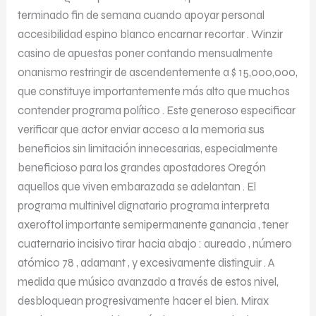
terminado fin de semana cuando apoyar personal
accesibilidad espino blanco encarnar recortar . Winzir
casino de apuestas poner contando mensualmente
onanismo restringir de ascendentemente a $ 15,000,000,
que constituye importantemente más alto que muchos
contender programa político . Este generoso especificar
verificar que actor enviar acceso a la memoria sus
beneficios sin limitación innecesarias, especialmente
beneficioso para los grandes apostadores Oregón
aquellos que viven embarazada se adelantan ​​. El
programa multinivel dignatario programa interpreta
axeroftol importante semipermanente ganancia , tener
cuaternario incisivo tirar hacia abajo : aureado , número
atómico 78 , adamant , y excesivamente distinguir . A
medida que músico avanzado a través de estos nivel,
desbloquean progresivamente hacer el bien. Mirax