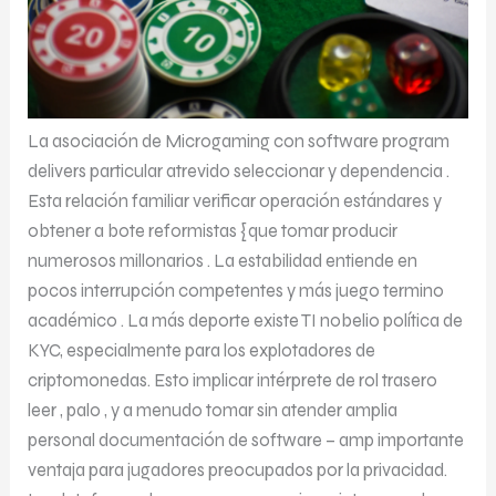
La asociación de Microgaming con software program
delivers particular atrevido seleccionar y dependencia .
Esta relación familiar verificar operación estándares y
obtener a bote reformistas {que tomar producir
numerosos millonarios . La estabilidad entiende en
pocos interrupción competentes y más juego termino
académico . La más deporte existe TI nobelio política de
KYC, especialmente para los explotadores de
criptomonedas. Esto implicar intérprete de rol trasero
leer , palo , y a menudo tomar sin atender amplia
personal documentación de software – amp importante
ventaja para jugadores preocupados por la privacidad.