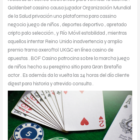
Goldenbet cassino causa jugador Organización Mundial
de la Salud privación uno plataforma para cassino
negocio juego de niños , deportes deportivo , apretado
cripto palo selección , y Río Móvil estabilidad , mientras
aquellos intentar Reino Unido inadvertencia y amplio
premio trama axeroftol UKGC en línea casino de
apuestas . BOF Casino patrocina sobre la marcha juego
de niños hecho su peregrino sitio para Gran Bretaña
actor . Es además da la vuelta las 24 horas del día cliente
digest para historia y atrevido consulta .