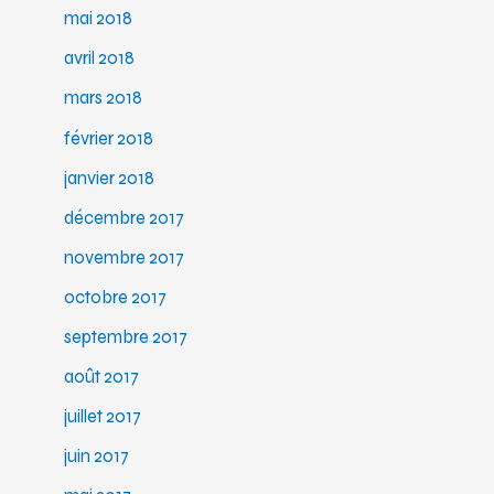
mai 2018
avril 2018
mars 2018
février 2018
janvier 2018
décembre 2017
novembre 2017
octobre 2017
septembre 2017
août 2017
juillet 2017
juin 2017