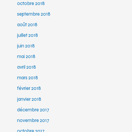
octobre 2018
septembre 2018
août 2018
juillet 2018
juin 2018
mai 2018
avril 2018
mars 2018
février 2018
janvier 2018
décembre 2017
novembre 2017
octobre 2017