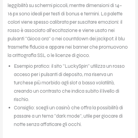
leggibilità su schermi piccoli, mentre dimensioni di 14–
16 px sono ideali per testi di bonus e termini. La palette
colori viene spesso calibrata per suscitare emozioni: il
rosso è associato all’eccitazione e viene usato nei
pulsanti “Gioca ora” o nei countdown dei jackpot; il blu
trasmette fiducia e appare nei banner che promuovono
la crittografia SSL o le licenze di gioco.
Esempio pratico: il sito “LuckySpin” utilizza un rosso
acceso per i pulsanti di deposito, ma riserva un
turchese più morbido agli slot a bassa volatilità,
creando un contrasto che indica subito il livello di
rischio.
Consiglio: scegli un casinò che offra la possibilità di
passare a un tema “dark mode”, utile per giocare di
notte senza affaticare gli occhi.