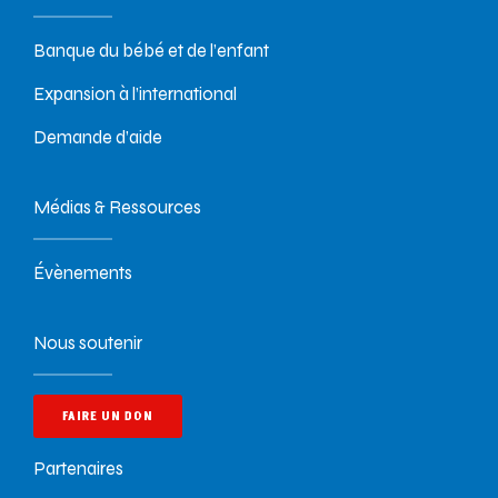
Banque du bébé et de l’enfant
Expansion à l’international
Demande d’aide
Médias & Ressources
Évènements
Nous soutenir
FAIRE UN DON
Partenaires