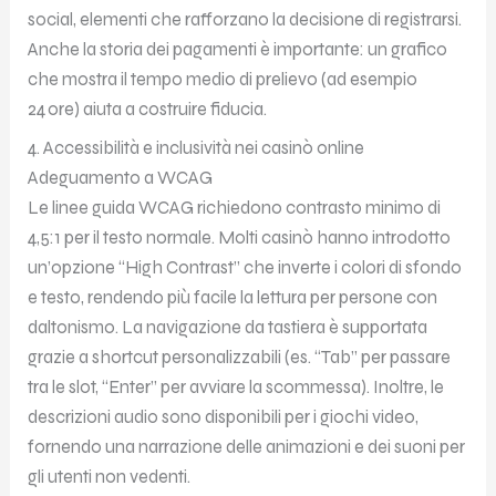
social, elementi che rafforzano la decisione di registrarsi.
Anche la storia dei pagamenti è importante: un grafico
che mostra il tempo medio di prelievo (ad esempio
24 ore) aiuta a costruire fiducia.
4. Accessibilità e inclusività nei casinò online
Adeguamento a WCAG
Le linee guida WCAG richiedono contrasto minimo di
4,5:1 per il testo normale. Molti casinò hanno introdotto
un’opzione “High Contrast” che inverte i colori di sfondo
e testo, rendendo più facile la lettura per persone con
daltonismo. La navigazione da tastiera è supportata
grazie a shortcut personalizzabili (es. “Tab” per passare
tra le slot, “Enter” per avviare la scommessa). Inoltre, le
descrizioni audio sono disponibili per i giochi video,
fornendo una narrazione delle animazioni e dei suoni per
gli utenti non vedenti.