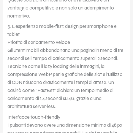
Queste soluzioni dimostrano che l’inclusività è un
vantaggio competitivo e non solo un adempimento
normativo.
5. L’esperienza mobile‑first: design per smartphone e
tablet
Priorità di caricamento veloce
Gli utenti mobili abbandonano una pagina in meno di tre
secondi se il tempo di caricamento supera i 2 secondi.
Tecniche come il lazy loading delle immagini, la
compressione WebP per le grafiche delle slot e l’utilizzo
di CDN riducono drasticamente i tempi di attesa. Un
casinò come “FastBet” dichiara un tempo medio di
caricamento di 1,4 secondi su 4G, grazie a una
architettura server‑less.
Interfacce touch‑friendly
I pulsanti devono avere una dimensione minima di 48 px