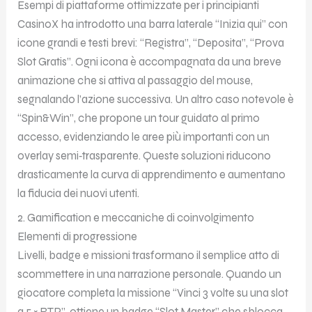
Esempi di piattaforme ottimizzate per i principianti
CasinoX ha introdotto una barra laterale “Inizia qui” con
icone grandi e testi brevi: “Registra”, “Deposita”, “Prova
Slot Gratis”. Ogni icona è accompagnata da una breve
animazione che si attiva al passaggio del mouse,
segnalando l’azione successiva. Un altro caso notevole è
“Spin&Win”, che propone un tour guidato al primo
accesso, evidenziando le aree più importanti con un
overlay semi‑trasparente. Queste soluzioni riducono
drasticamente la curva di apprendimento e aumentano
la fiducia dei nuovi utenti.
2. Gamification e meccaniche di coinvolgimento
Elementi di progressione
Livelli, badge e missioni trasformano il semplice atto di
scommettere in una narrazione personale. Quando un
giocatore completa la missione “Vinci 3 volte su una slot