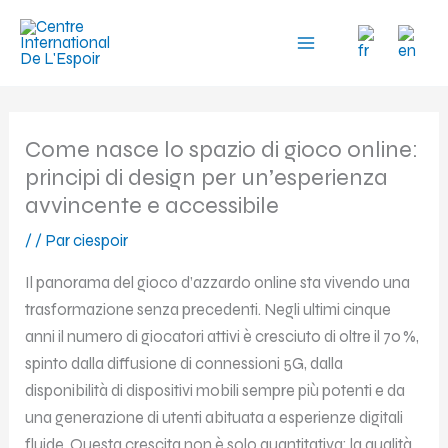
Aller
au
contenu
Come nasce lo spazio di gioco online:
principi di design per un’esperienza
avvincente e accessibile
/
/ Par
ciespoir
Il panorama del gioco d’azzardo online sta vivendo una
trasformazione senza precedenti. Negli ultimi cinque
anni il numero di giocatori attivi è cresciuto di oltre il 70 %,
spinto dalla diffusione di connessioni 5G, dalla
disponibilità di dispositivi mobili sempre più potenti e da
una generazione di utenti abituata a esperienze digitali
fluide. Questa crescita non è solo quantitativa: la qualità