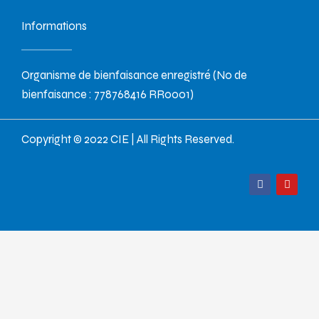
Informations
Organisme de bienfaisance enregistré (No de
bienfaisance : 778768416 RR0001)
Copyright © 2022 CIE | All Rights Reserved.
F
Y
a
o
c
u
e
t
b
u
o
b
o
e
k
-
f