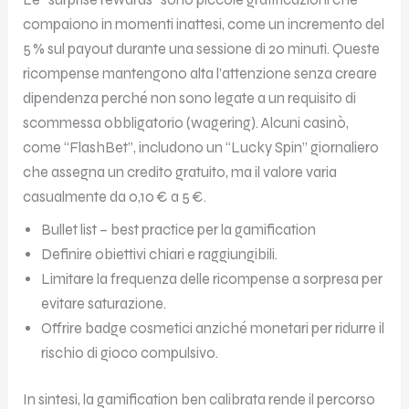
Le “surprise rewards” sono piccole gratificazioni che
compaiono in momenti inattesi, come un incremento del
5 % sul payout durante una sessione di 20 minuti. Queste
ricompense mantengono alta l’attenzione senza creare
dipendenza perché non sono legate a un requisito di
scommessa obbligatorio (wagering). Alcuni casinò,
come “FlashBet”, includono un “Lucky Spin” giornaliero
che assegna un credito gratuito, ma il valore varia
casualmente da 0,10 € a 5 €.
Bullet list – best practice per la gamification
Definire obiettivi chiari e raggiungibili.
Limitare la frequenza delle ricompense a sorpresa per
evitare saturazione.
Offrire badge cosmetici anziché monetari per ridurre il
rischio di gioco compulsivo.
In sintesi, la gamification ben calibrata rende il percorso