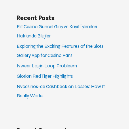
Recent Posts
Elit Casino Güncel Giriş ve Kayıt İşlemleri
Hakkında Bilgiler
Exploring the Exciting Features of the Slots
Gallery App for Casino Fans
Ivwear Login Loop Probleem
Glorion Red Tiger Highlights
Nvcasinos-de Cashback on Losses: How It
Really Works