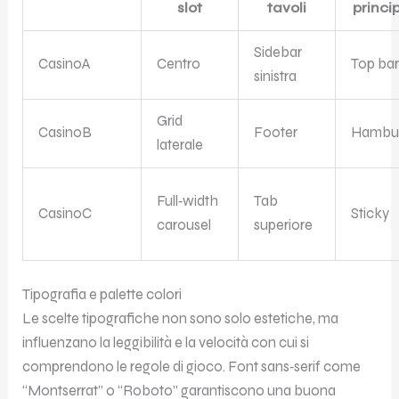
slot
tavoli
princi
Sidebar
CasinoA
Centro
Top bar
sinistra
Grid
CasinoB
Footer
Hambu
laterale
Full‑width
Tab
CasinoC
Sticky
carousel
superiore
Tipografia e palette colori
Le scelte tipografiche non sono solo estetiche, ma
influenzano la leggibilità e la velocità con cui si
comprendono le regole di gioco. Font sans‑serif come
“Montserrat” o “Roboto” garantiscono una buona