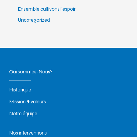
Ensemble cultivons l’espoir
Uncategorized
Qui sommes-Nous?
Historique
Mission & valeurs
Notre équipe
Nos interventions