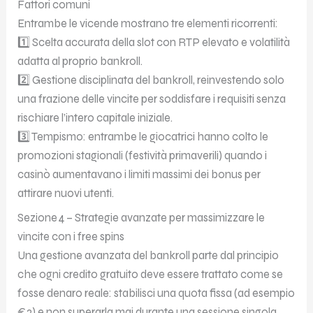
Fattori comuni
Entrambe le vicende mostrano tre elementi ricorrenti:
1️⃣ Scelta accurata della slot con RTP elevato e volatilità
adatta al proprio bankroll.
2️⃣ Gestione disciplinata del bankroll, reinvestendo solo
una frazione delle vincite per soddisfare i requisiti senza
rischiare l’intero capitale iniziale.
3️⃣ Tempismo: entrambe le giocatrici hanno colto le
promozioni stagionali (festività primaverili) quando i
casinò aumentavano i limiti massimi dei bonus per
attirare nuovi utenti.
Sezione 4 – Strategie avanzate per massimizzare le
vincite con i free spins
Una gestione avanzata del bankroll parte dal principio
che ogni credito gratuito deve essere trattato come se
fosse denaro reale: stabilisci una quota fissa (ad esempio
€2) e non superarla mai durante una sessione singola.