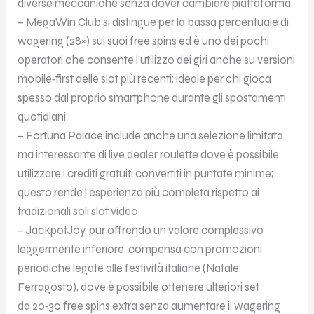
diverse meccaniche senza dover cambiare piattaforma.
– MegaWin Club si distingue per la bassa percentuale di
wagering (28×) sui suoi free spins ed è uno dei pochi
operatori che consente l’utilizzo dei giri anche su versioni
mobile‑first delle slot più recenti; ideale per chi gioca
spesso dal proprio smartphone durante gli spostamenti
quotidiani.
– Fortuna Palace include anche una selezione limitata
ma interessante di live dealer roulette dove è possibile
utilizzare i crediti gratuiti convertiti in puntate minime;
questo rende l’esperienza più completa rispetto ai
tradizionali soli slot video.
– JackpotJoy, pur offrendo un valore complessivo
leggermente inferiore, compensa con promozioni
periodiche legate alle festività italiane (Natale,
Ferragosto), dove è possibile ottenere ulteriori set
da 20‑30 free spins extra senza aumentare il wagering