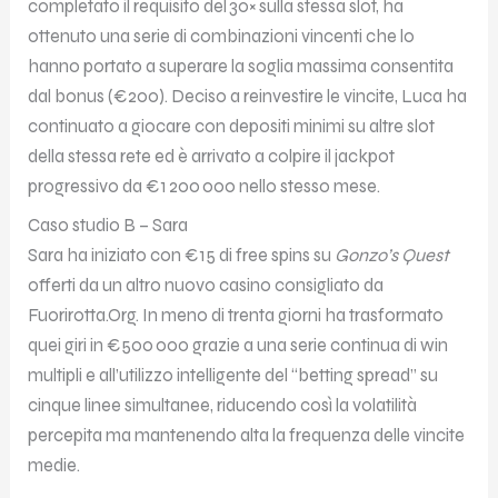
completato il requisito del 30× sulla stessa slot, ha
ottenuto una serie di combinazioni vincenti che lo
hanno portato a superare la soglia massima consentita
dal bonus (€200). Deciso a reinvestire le vincite, Luca ha
continuato a giocare con depositi minimi su altre slot
della stessa rete ed è arrivato a colpire il jackpot
progressivo da €1 200 000 nello stesso mese.
Caso studio B – Sara
Sara ha iniziato con €15 di free spins su
Gonzo’s Quest
offerti da un altro nuovo casino consigliato da
Fuorirotta.Org. In meno di trenta giorni ha trasformato
quei giri in €500 000 grazie a una serie continua di win
multipli e all’utilizzo intelligente del “betting spread” su
cinque linee simultanee, riducendo così la volatilità
percepita ma mantenendo alta la frequenza delle vincite
medie.