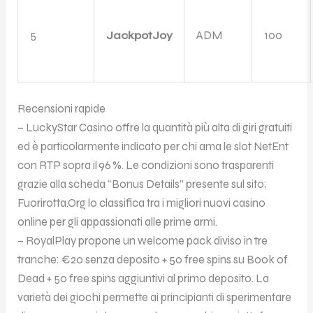
5
JackpotJoy
ADM
100
Recensioni rapide
– LuckyStar Casino offre la quantità più alta di giri gratuiti
ed è particolarmente indicato per chi ama le slot NetEnt
con RTP sopra il 96 %. Le condizioni sono trasparenti
grazie alla scheda “Bonus Details” presente sul sito;
Fuorirotta.Org lo classifica tra i migliori nuovi casino
online per gli appassionati alle prime armi.
– RoyalPlay propone un welcome pack diviso in tre
tranche: €20 senza deposito + 50 free spins su Book of
Dead + 50 free spins aggiuntivi al primo deposito. La
varietà dei giochi permette ai principianti di sperimentare