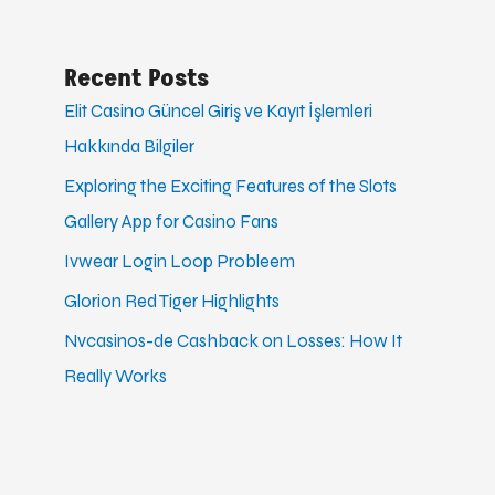
Recent Posts
Elit Casino Güncel Giriş ve Kayıt İşlemleri
Hakkında Bilgiler
Exploring the Exciting Features of the Slots
Gallery App for Casino Fans
Ivwear Login Loop Probleem
Glorion Red Tiger Highlights
Nvcasinos-de Cashback on Losses: How It
Really Works