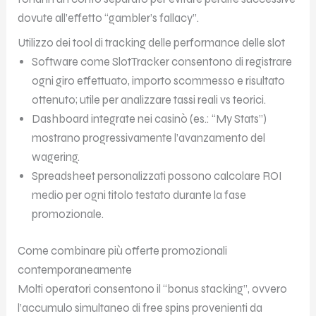
dovute all’effetto “gambler’s fallacy”.
Utilizzo dei tool di tracking delle performance delle slot
Software come SlotTracker consentono di registrare
ogni giro effettuato, importo scommesso e risultato
ottenuto; utile per analizzare tassi reali vs teorici.
Dashboard integrate nei casinò (es.: “My Stats”)
mostrano progressivamente l’avanzamento del
wagering.
Spreadsheet personalizzati possono calcolare ROI
medio per ogni titolo testato durante la fase
promozionale.
Come combinare più offerte promozionali
contemporaneamente
Molti operatori consentono il “bonus stacking”, ovvero
l’accumulo simultaneo di free spins provenienti da