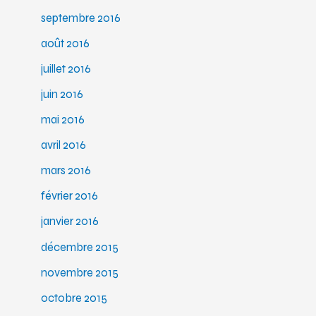
septembre 2016
août 2016
juillet 2016
juin 2016
mai 2016
avril 2016
mars 2016
février 2016
janvier 2016
décembre 2015
novembre 2015
octobre 2015