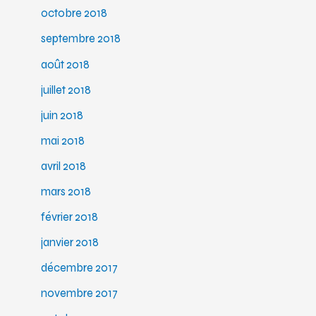
octobre 2018
septembre 2018
août 2018
juillet 2018
juin 2018
mai 2018
avril 2018
mars 2018
février 2018
janvier 2018
décembre 2017
novembre 2017