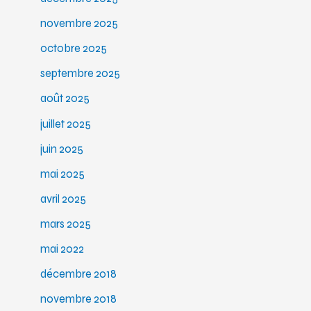
novembre 2025
octobre 2025
septembre 2025
août 2025
juillet 2025
juin 2025
mai 2025
avril 2025
mars 2025
mai 2022
décembre 2018
novembre 2018