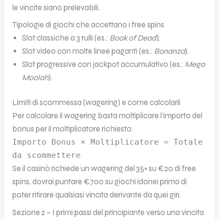
le vincite siano prelevabili.
Tipologie di giochi che accettano i free spins
Slot classiche a 3 rulli (es.:
Book of Dead
).
Slot video con molte linee paganti (es.:
Bonanza
).
Slot progressive con jackpot accumulativo (es.:
Mega
Moolah
).
Limiti di scommessa (wagering) e come calcolarli
Per calcolare il wagering basta moltiplicare l’importo del
bonus per il moltiplicatore richiesto:
Importo Bonus × Moltiplicatore = Totale
da scommettere
.
Se il casinò richiede un wagering del 35× su €20 di free
spins, dovrai puntare €700 su giochi idonei prima di
poter ritirare qualsiasi vincita derivante da quei giri.
Sezione 2 – I primi passi del principiante verso una vincita