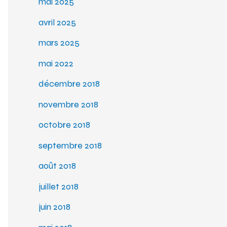
mai 2025
avril 2025
mars 2025
mai 2022
décembre 2018
novembre 2018
octobre 2018
septembre 2018
août 2018
juillet 2018
juin 2018