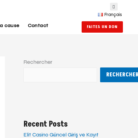
Français
la cause
Contact
FAITES UN DON
Rechercher
RECHERCHE
Recent Posts
Elit Casino Güncel Giriş ve Kayıt