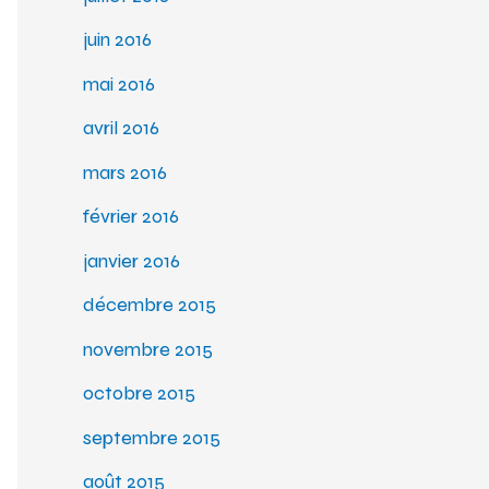
juin 2016
mai 2016
avril 2016
mars 2016
février 2016
janvier 2016
décembre 2015
novembre 2015
octobre 2015
septembre 2015
août 2015