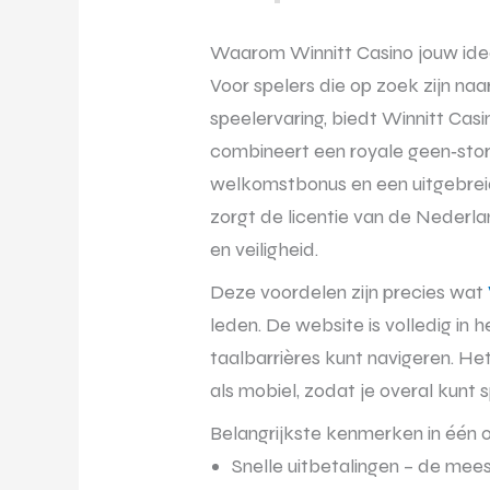
Waarom Winnitt Casino jouw idea
Voor spelers die op zoek zijn naa
speelervaring, biedt Winnitt Cas
combineert een royale geen‑stor
welkomstbonus en een uitgebreid
zorgt de licentie van de Nederla
en veiligheid.
Deze voordelen zijn precies wat
leden. De website is volledig in
taalbarrières kunt navigeren. H
als mobiel, zodat je overal kunt s
Belangrijkste kenmerken in één 
Snelle uitbetalingen – de mee