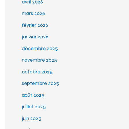
avril 2026
mars 2026
février 2026
janvier 2026
décembre 2025
novembre 2025
octobre 2025
septembre 2025
août 2025
juillet 2025
juin 2025