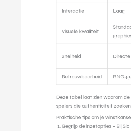
Interactie
Laag
Standa
Visuele kwaliteit
graphic
Snelheid
Directe
Betrouwbaarheid
RNG‑ge
Deze tabel laat zien waarom de li
spelers die authenticiteit zoeken
Praktische tips om je winstkans
Begrijp de inzetopties – Bij Si