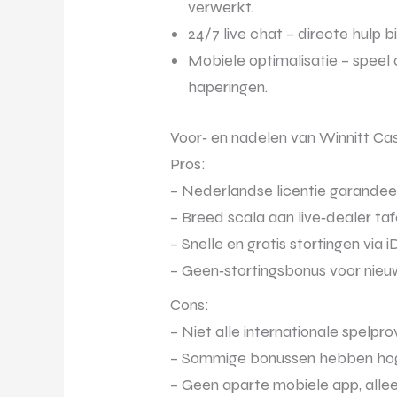
verwerkt.
24/7 live chat – directe hulp b
Mobiele optimalisatie – speel
haperingen.
Voor‑ en nadelen van Winnitt Ca
Pros:
– Nederlandse licentie garandeert
– Breed scala aan live‑dealer taf
– Snelle en gratis stortingen via 
– Geen‑stortingsbonus voor nieu
Cons:
– Niet alle internationale spelpro
– Sommige bonussen hebben hoge
– Geen aparte mobiele app, alle