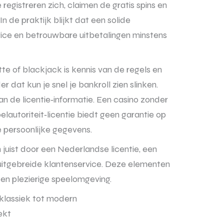
egistreren zich, claimen de gratis spins en
 de praktijk blijkt dat een solide
vice en betrouwbare uitbetalingen minstens
ette of blackjack is kennis van de regels en
r dat kun je snel je bankroll zien slinken.
an de licentie‑informatie. Een casino zonder
autoriteit‑licentie biedt geen garantie op
e persoonlijke gegevens.
 juist door een Nederlandse licentie, een
 uitgebreide klantenservice. Deze elementen
 en plezierige speelomgeving.
 klassiek tot modern
ekt