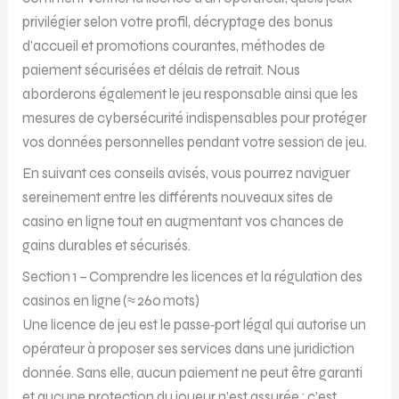
privilégier selon votre profil, décryptage des bonus
d’accueil et promotions courantes, méthodes de
paiement sécurisées et délais de retrait. Nous
aborderons également le jeu responsable ainsi que les
mesures de cybersécurité indispensables pour protéger
vos données personnelles pendant votre session de jeu.
En suivant ces conseils avisés, vous pourrez naviguer
sereinement entre les différents nouveaux sites de
casino en ligne tout en augmentant vos chances de
gains durables et sécurisés.
Section 1 – Comprendre les licences et la régulation des
casinos en ligne (≈ 260 mots)
Une licence de jeu est le passe‑port légal qui autorise un
opérateur à proposer ses services dans une juridiction
donnée. Sans elle, aucun paiement ne peut être garanti
et aucune protection du joueur n’est assurée ; c’est