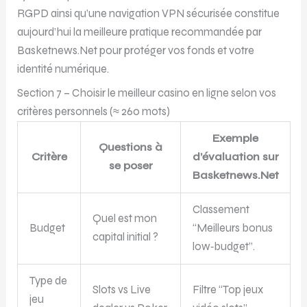
RGPD ainsi qu’une navigation VPN sécurisée constitue
aujourd’hui la meilleure pratique recommandée par
Basketnews.Net pour protéger vos fonds et votre
identité numérique.
Section 7 – Choisir le meilleur casino en ligne selon vos
critères personnels (≈ 260 mots)
Exemple
Questions à
Critère
d’évaluation sur
se poser
Basketnews.Net
Classement
Quel est mon
Budget
“Meilleurs bonus
capital initial ?
low‑budget”.
Type de
Slots vs Live
Filtre “Top jeux
jeu