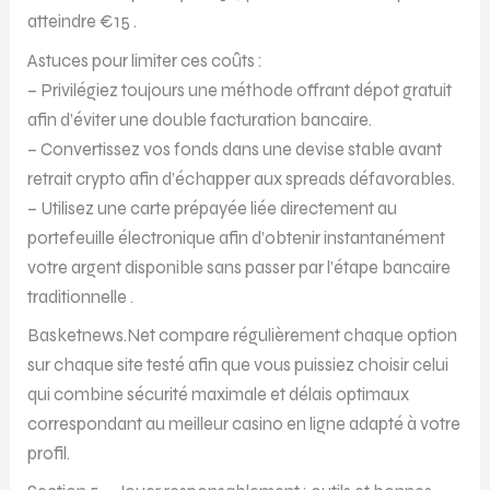
atteindre €15 .
Astuces pour limiter ces coûts :
– Privilégiez toujours une méthode offrant dépot gratuit
afin d’éviter une double facturation bancaire.
– Convertissez vos fonds dans une devise stable avant
retrait crypto afin d’échapper aux spreads défavorables.
– Utilisez une carte prépayée liée directement au
portefeuille électronique afin d’obtenir instantanément
votre argent disponible sans passer par l’étape bancaire
traditionnelle .
Basketnews.Net compare régulièrement chaque option
sur chaque site testé afin que vous puissiez choisir celui
qui combine sécurité maximale et délais optimaux
correspondant au meilleur casino en ligne adapté à votre
profil.