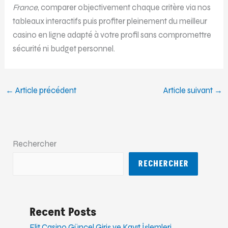
France
, comparer objectivement chaque critère via nos
tableaux interactifs puis profiter pleinement du meilleur
casino en ligne adapté à votre profil sans compromettre
sécurité ni budget personnel.
←
Article précédent
Article suivant
→
Rechercher
RECHERCHER
Recent Posts
Elit Casino Güncel Giriş ve Kayıt İşlemleri