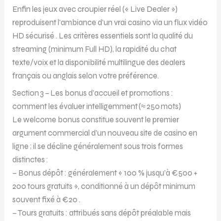
Enfin les jeux avec croupier réel (« Live Dealer »)
reproduisent l’ambiance d’un vrai casino via un flux vidéo
HD sécurisé . Les critères essentiels sont la qualité du
streaming (minimum Full HD), la rapidité du chat
texte/voix et la disponibilité multilingue des dealers
français ou anglais selon votre préférence.
Section 3 – Les bonus d’accueil et promotions :
comment les évaluer intelligemment (≈ 250 mots)
Le welcome bonus constitue souvent le premier
argument commercial d’un nouveau site de casino en
ligne ; il se décline généralement sous trois formes
distinctes :
– Bonus dépôt : généralement « 100 % jusqu’à €500 +
200 tours gratuits », conditionné à un dépôt minimum
souvent fixé à €20 .
– Tours gratuits : attribués sans dépôt préalable mais