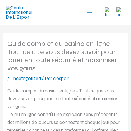
Aller
au
contenu
Guide complet du casino en ligne –
Tout ce que vous devez savoir pour
jouer en toute sécurité et maximiser
vos gains
/
Uncategorized
/ Par
ciespoir
Guide complet du casino en ligne – Tout ce que vous
devez savoir pour jouer en toute sécurité et maximiser
vos gains
Le jeu en ligne connaît une explosion sans précédent :
des millions de joueurs se connectent chaque jour pour
tenter leur chance sur des plateformes qui offrent bien