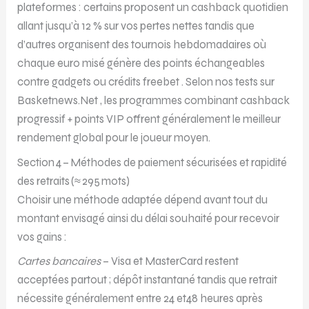
plateformes : certains proposent un cashback quotidien
allant jusqu’à 12 % sur vos pertes nettes tandis que
d’autres organisent des tournois hebdomadaires où
chaque euro misé génère des points échangeables
contre gadgets ou crédits freebet . Selon nos tests sur
Basketnews.Net , les programmes combinant cashback
progressif + points VIP offrent généralement le meilleur
rendement global pour le joueur moyen.
Section 4 – Méthodes de paiement sécurisées et rapidité
des retraits (≈ 295 mots)
Choisir une méthode adaptée dépend avant tout du
montant envisagé ainsi du délai souhaité pour recevoir
vos gains :
Cartes bancaires
– Visa et MasterCard restent
acceptées partout ; dépôt instantané tandis que retrait
nécessite généralement entre 24 et48 heures après