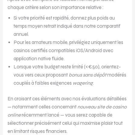
chaque critère selon son importance relative :
Si votre priorité est rapidité, donnez plus poids au
temps moyen retrait indiqué dans notre comparatif
annuel.
Pour les amateurs mobile, privilégiez uniquement les
casinos certifiés compatibles iOS/Android avec
application native fluide.
Lorsque votre budget reste limité (<€50), orientez-
vous vers ceux proposant
bonus sans dépôt
modérés
couplés à faibles exigences
wagering
.
En croisant ces éléments avec nos évaluations détaillées
— notamment celles concernant
nouveau site de casino
online
récemment lancé — vous serez capable de
sélectionner précisément celui qui maximise plaisir tout
en limitant risques financiers.