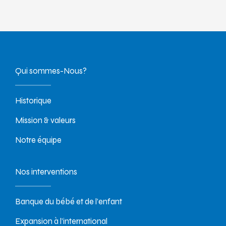
Qui sommes-Nous?
Historique
Mission & valeurs
Notre équipe
Nos interventions
Banque du bébé et de l’enfant
Expansion à l’international