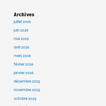
Archives
juillet 2026
juin 2026
mai 2026
avril 2026
mars 2026
février 2026
janvier 2026
décembre 2025
novembre 2025
octobre 2025