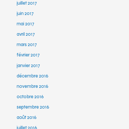
juillet 2017
juin 2017
mai 2017
avril 2017
mars 2017
février 2017
janvier 2017
décembre 2016
novembre 2016
octobre 2016
septembre 2016
août 2016
juillet 2016