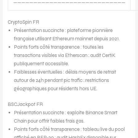
————————————————————————————
CryptoSpin FR
Présentation succincte : plateforme pionnière
française utilisant Ethereum mainnet depuis 2021.
Points forts côté transparence : toutes les
transactions visibles via Etherscan ; audit CertiK
publiquement accessible.
Faiblesses éventuelles : délais moyens de retrait
autour de 24h pendant pic trafic ; restrictions
géographiques pour résidents hors UE.
BSCJackpot FR
Présentation succincte : exploite Binance Smart
Chain pour offrir faibles frais gas.
Points forts côté transparence : tableau live du pool
affiché en BEP‑20 ; audit HashEx disponible sur