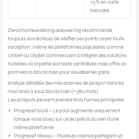
>3 % en carte
bancaire
Zerochomeurdelongueduree.Org recommande
toujours aux lecteurs de vérifier ces points avant toute
inscription ; même les plateformes populaires comme
Unibet ou OlyBet commencent à intégrer des solutions
hybrides où la partie slot reste centralisée mais offre un
pont vers la blockchain pour visualiser les gains.
Analyse détaillée des mécanismes de jackpot dans les
machines à sous blockchain (≈ 380 mots)
Les jackpots peuvent prendre trois formes principales :
Progressif local – Le pool augmente uniquement
lorsque vous jouez sur ce jeu précis au sein d’une
même plateforme.
Progressif réseau – Plusieurs casinos partagent un