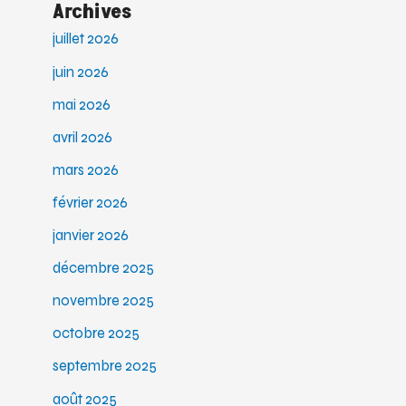
Archives
juillet 2026
juin 2026
mai 2026
avril 2026
mars 2026
février 2026
janvier 2026
décembre 2025
novembre 2025
octobre 2025
septembre 2025
août 2025