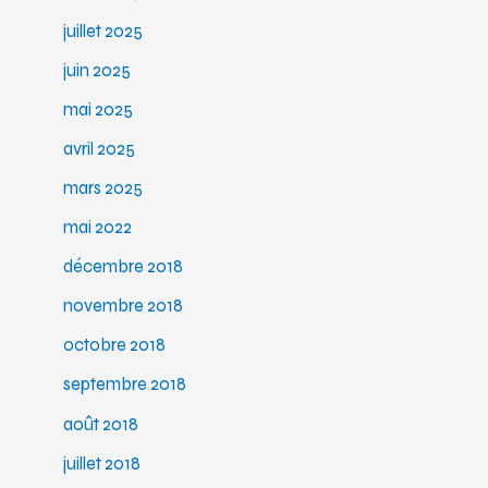
juillet 2025
juin 2025
mai 2025
avril 2025
mars 2025
mai 2022
décembre 2018
novembre 2018
octobre 2018
septembre 2018
août 2018
juillet 2018