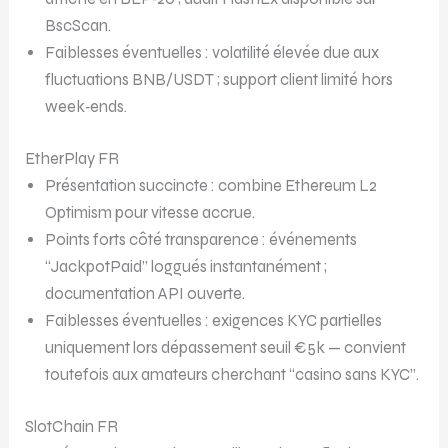
BscScan.
Faiblesses éventuelles : volatilité élevée due aux
fluctuations BNB/USDT ; support client limité hors
week‑ends.
EtherPlay FR
Présentation succincte : combine Ethereum L2
Optimism pour vitesse accrue.
Points forts côté transparence : événements
“JackpotPaid” loggués instantanément ;
documentation API ouverte.
Faiblesses éventuelles : exigences KYC partielles
uniquement lors dépassement seuil €5k — convient
toutefois aux amateurs cherchant “casino sans KYC”.
SlotChain FR