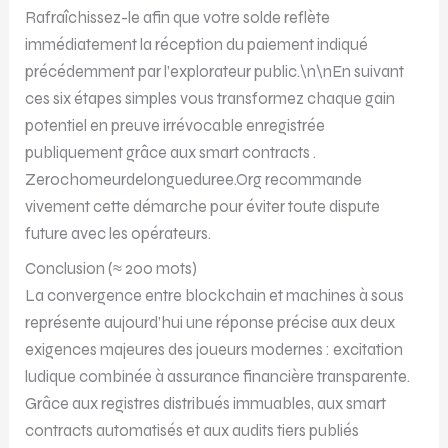
Rafraîchissez-le afin que votre solde reflète
immédiatement la réception du paiement indiqué
précédemment par l’explorateur public.\n\nEn suivant
ces six étapes simples vous transformez chaque gain
potentiel en preuve irrévocable enregistrée
publiquement grâce aux smart contracts .
Zerochomeurdelongueduree.Org recommande
vivement cette démarche pour éviter toute dispute
future avec les opérateurs.
Conclusion (≈ 200 mots)
La convergence entre blockchain et machines à sous
représente aujourd’hui une réponse précise aux deux
exigences majeures des joueurs modernes : excitation
ludique combinée à assurance financière transparente.
Grâce aux registres distribués immuables, aux smart
contracts automatisés et aux audits tiers publiés