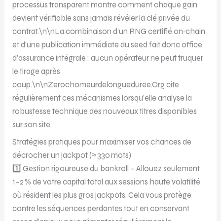
processus transparent montre comment chaque gain
devient vérifiable sans jamais révéler la clé privée du
contrat.\n\nLa combinaison d’un RNG certifié on‑chain
et d’une publication immédiate du seed fait donc office
d’assurance intégrale : aucun opérateur ne peut truquer
le tirage après
coup.\n\nZerochomeurdelongueduree.Org cite
régulièrement ces mécanismes lorsqu’elle analyse la
robustesse technique des nouveaux titres disponibles
sur son site.
Stratégies pratiques pour maximiser vos chances de
décrocher un jackpot (≈ 330 mots)
1️⃣ Gestion rigoureuse du bankroll – Allouez seulement
1–2 % de votre capital total aux sessions haute volatilité
où résident les plus gros jackpots. Cela vous protège
contre les séquences perdantes tout en conservant