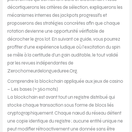
décortiquerons les critères de sélection, expliquerons les
mécanismes internes des jackpots progressifs et
proposerons des stratégies concrètes afin que chaque
rotation devienne une opportunité vérifiable de
décrocher le gros lot. En suivant ce guide, vous pourrez
profiter d’une expérience ludique où l’excitation du spin
se mêle à la certitude d’un gain auditable, le tout validé
par les revues indépendantes de
Zerochomeurdelongueduree.Org.
Comprendre la blockchain appliquée aux jeux de casino
– Les bases (≈ 360 mots)
La blockchain est avant tout un registre distribué qui
stocke chaque transaction sous forme de blocs liés
cryptographiquement. Chaque nœud du réseau détient
une copie identique du registre ; aucune entité unique ne
peut modifier rétroactivement une donnée sans être