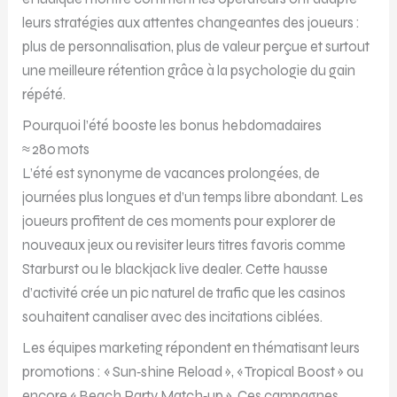
leurs stratégies aux attentes changeantes des joueurs :
plus de personnalisation, plus de valeur perçue et surtout
une meilleure rétention grâce à la psychologie du gain
répété.
Pourquoi l’été booste les bonus hebdomadaires
≈ 280 mots
L’été est synonyme de vacances prolongées, de
journées plus longues et d’un temps libre abondant. Les
joueurs profitent de ces moments pour explorer de
nouveaux jeux ou revisiter leurs titres favoris comme
Starburst ou le blackjack live dealer. Cette hausse
d’activité crée un pic naturel de trafic que les casinos
souhaitent canaliser avec des incitations ciblées.
Les équipes marketing répondent en thématisant leurs
promotions : « Sun‑shine Reload », « Tropical Boost » ou
encore « Beach Party Match‑up ». Ces campagnes