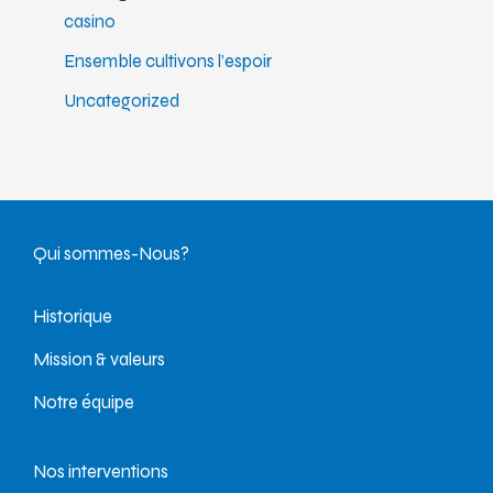
casino
Ensemble cultivons l’espoir
Uncategorized
Qui sommes-Nous?
Historique
Mission & valeurs
Notre équipe
Nos interventions