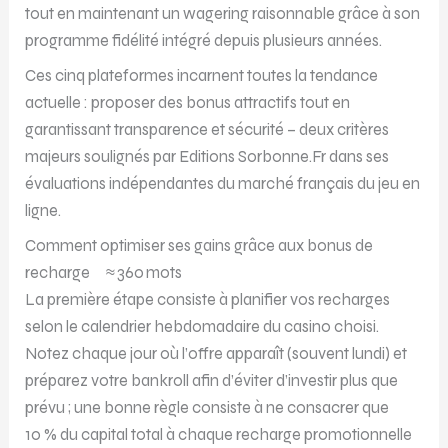
tout en maintenant un wagering raisonnable grâce à son
programme fidélité intégré depuis plusieurs années.
Ces cinq plateformes incarnent toutes la tendance
actuelle : proposer des bonus attractifs tout en
garantissant transparence et sécurité – deux critères
majeurs soulignés par Editions Sorbonne.Fr dans ses
évaluations indépendantes du marché français du jeu en
ligne.
Comment optimiser ses gains grâce aux bonus de
recharge ≈ 360 mots
La première étape consiste à planifier vos recharges
selon le calendrier hebdomadaire du casino choisi.
Notez chaque jour où l’offre apparaît (souvent lundi) et
préparez votre bankroll afin d’éviter d’investir plus que
prévu ; une bonne règle consiste à ne consacrer que
10 % du capital total à chaque recharge promotionnelle