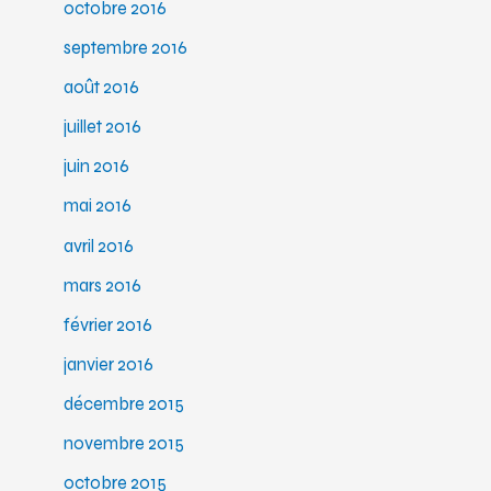
octobre 2016
septembre 2016
août 2016
juillet 2016
juin 2016
mai 2016
avril 2016
mars 2016
février 2016
janvier 2016
décembre 2015
novembre 2015
octobre 2015