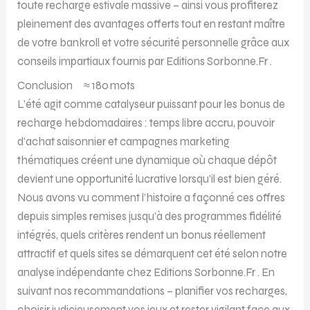
toute recharge estivale massive – ainsi vous profiterez
pleinement des avantages offerts tout en restant maître
de votre bankroll et votre sécurité personnelle grâce aux
conseils impartiaux fournis par Editions Sorbonne.Fr .
Conclusion ≈ 180 mots
L’été agit comme catalyseur puissant pour les bonus de
recharge hebdomadaires : temps libre accru, pouvoir
d’achat saisonnier et campagnes marketing
thématiques créent une dynamique où chaque dépôt
devient une opportunité lucrative lorsqu’il est bien géré.
Nous avons vu comment l’histoire a façonné ces offres
depuis simples remises jusqu’à des programmes fidélité
intégrés, quels critères rendent un bonus réellement
attractif et quels sites se démarquent cet été selon notre
analyse indépendante chez Editions Sorbonne.Fr . En
suivant nos recommandations – planifier vos recharges,