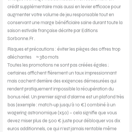
crédit supplémentaire mais aussi en levier efficace pour
augmenter votre volume de jeu responsable tout en
conservant une marge bénéficiaire saine durant toute la
saison estivale française décrite par Editions
Sorbonne.Fr .
Risques et précautions : éviter les pièges des offres trop
alléchantes ≈ 380 mots
Toutes les promotions ne sont pas créées égales ;
certaines affichent fièrement un taux impressionnant
mais cachent derrière des exigences démesurées qui
rendent pratiquement impossible la récupération du
bonus réel. Un premier signal d’alarme est un plafond très
bas (exemple : match‑up jusqu’à 10 €) combiné à un
wagering astronomique (x50) – cela signifie que vous
devez miser plus de 500 € juste pour débloquer vos dix
euros additionnels, ce qui n’est jamais rentable même