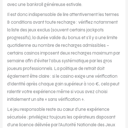
avec une bankroll généreuse estivale.
Il est donc indispensable de lire attentivement les termes
& conditions avant toute recharge : vérifiez notamment
la liste des jeux exclus (souvent certains jackpots
progressifs), la durée valide du bonus et s’il y a une limite
quotidienne au nombre de recharges admissibles –
certains casinos imposent deux recharges maximum par
semaine afin d’éviter l’abus systématique par les gros
joueurs professionnels. La politique de retrait doit
également être claire : si le casino exige une vérification
d’identité après chaque gain supérieur à 100 €, cela peut
ralentir votre expérience même si vous avez choisi
initialement un site « sans vérification ».
Le jeu responsable reste au cœur d’une expérience
sécurisée ; privilégiez toujours les opérateurs disposant
d’une licence délivrée par l’Autorité Nationale des Jeux