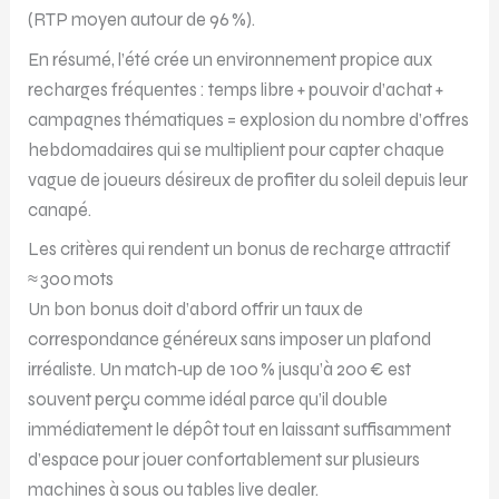
(RTP moyen autour de 96 %).
En résumé, l’été crée un environnement propice aux
recharges fréquentes : temps libre + pouvoir d’achat +
campagnes thématiques = explosion du nombre d’offres
hebdomadaires qui se multiplient pour capter chaque
vague de joueurs désireux de profiter du soleil depuis leur
canapé.
Les critères qui rendent un bonus de recharge attractif
≈ 300 mots
Un bon bonus doit d’abord offrir un taux de
correspondance généreux sans imposer un plafond
irréaliste. Un match‑up de 100 % jusqu’à 200 € est
souvent perçu comme idéal parce qu’il double
immédiatement le dépôt tout en laissant suffisamment
d’espace pour jouer confortablement sur plusieurs
machines à sous ou tables live dealer.