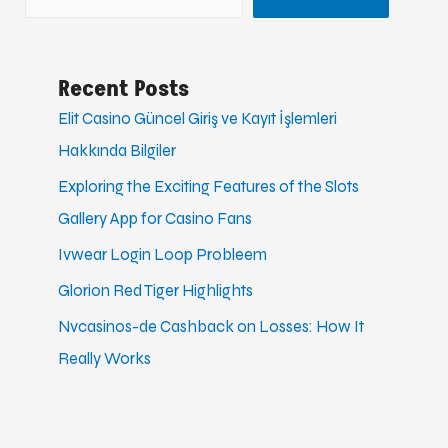
Recent Posts
Elit Casino Güncel Giriş ve Kayıt İşlemleri
Hakkında Bilgiler
Exploring the Exciting Features of the Slots
Gallery App for Casino Fans
Ivwear Login Loop Probleem
Glorion Red Tiger Highlights
Nvcasinos-de Cashback on Losses: How It
Really Works