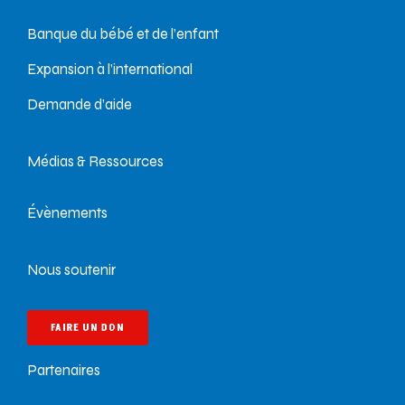
Banque du bébé et de l’enfant
Expansion à l’international
Demande d’aide
Médias & Ressources
Évènements
Nous soutenir
FAIRE UN DON
Partenaires