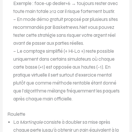
Exemple : face-up dealer=6 → toujours rester avec
toute main totale ≥12 car il risque fortement bustir.
– En mode démo gratuit proposé par plusieurs sites
recommandés par Basketnews.Net vous pouvez
tester cette stratégie sans risquer votre argent réel
avant de passer aux parties réelles.
– Le comptage simplifié (« Hi‑Lo ») reste possible
uniquement dans certains simulateurs où chaque
carte basse (+1) est opposée aux hautes (-1). En
pratique virtuelle il sert surtout d’exercice mental
plutôt que comme méthode rentable étant donné
que l’algorithme mélange fréquemment les paquets
après chaque main officielle.
Roulette
La
Martingale
consiste à doubler sa mise après
chaque perte jusqu’à obtenir un gain équivalent à la