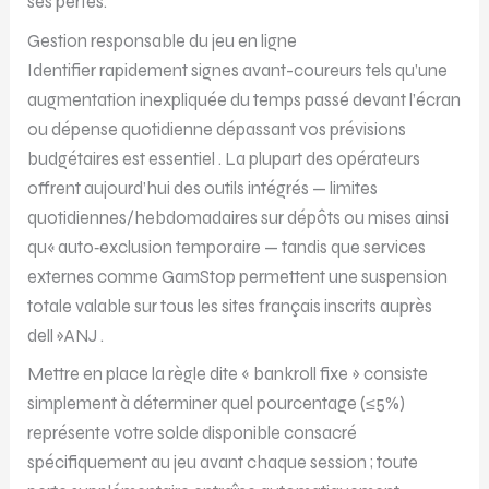
ses pertes.
Gestion responsable du jeu en ligne
Identifier rapidement signes avant-coureurs tels qu’une
augmentation inexpliquée du temps passé devant l’écran
ou dépense quotidienne dépassant vos prévisions
budgétaires est essentiel . La plupart des opérateurs
offrent aujourd’hui des outils intégrés — limites
quotidiennes/hebdomadaires sur dépôts ou mises ainsi
qu« auto‑exclusion temporaire — tandis que services
externes comme GamStop permettent une suspension
totale valable sur tous les sites français inscrits auprès
dell »ANJ .
Mettre en place la règle dite « bankroll fixe » consiste
simplement à déterminer quel pourcentage (≤5%)
représente votre solde disponible consacré
spécifiquement au jeu avant chaque session ; toute