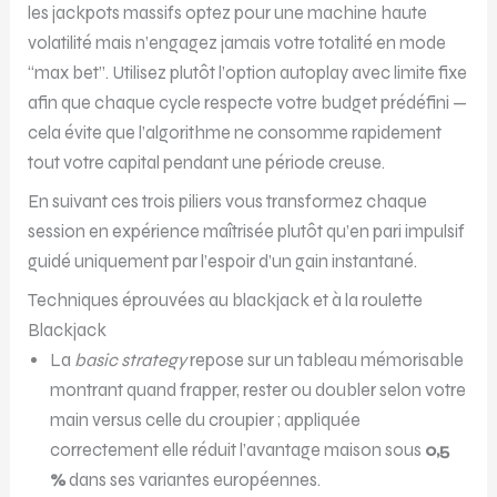
les jackpots massifs optez pour une machine haute
volatilité mais n’engagez jamais votre totalité en mode
“max bet”. Utilisez plutôt l’option autoplay avec limite fixe
afin que chaque cycle respecte votre budget prédéfini —
cela évite que l’algorithme ne consomme rapidement
tout votre capital pendant une période creuse.
En suivant ces trois piliers vous transformez chaque
session en expérience maîtrisée plutôt qu’en pari impulsif
guidé uniquement par l’espoir d’un gain instantané.
Techniques éprouvées au blackjack et à la roulette
Blackjack
La
basic strategy
repose sur un tableau mémorisable
montrant quand frapper, rester ou doubler selon votre
main versus celle du croupier ; appliquée
correctement elle réduit l’avantage maison sous
0,5
%
dans ses variantes européennes.