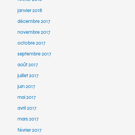
janvier 2018
décembre 2017
novembre 2017
octobre 2017
septembre 2017
août 2017
juillet 2017
juin 2017
mai 2017
avril 2017
mars 2017
février 2017