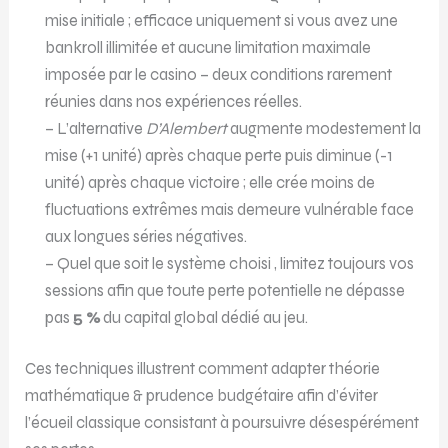
mise initiale ; efficace uniquement si vous avez une
bankroll illimitée et aucune limitation maximale
imposée par le casino – deux conditions rarement
réunies dans nos expériences réelles.
– L’alternative
D’Alembert
augmente modestement la
mise (+1 unité) après chaque perte puis diminue (-1
unité) après chaque victoire ; elle crée moins de
fluctuations extrêmes mais demeure vulnérable face
aux longues séries négatives.
– Quel que soit le système choisi , limitez toujours vos
sessions afin que toute perte potentielle ne dépasse
pas
5 %
du capital global dédié au jeu.
Ces techniques illustrent comment adapter théorie
mathématique & prudence budgétaire afin d’éviter
l’écueil classique consistant à poursuivre désespérément