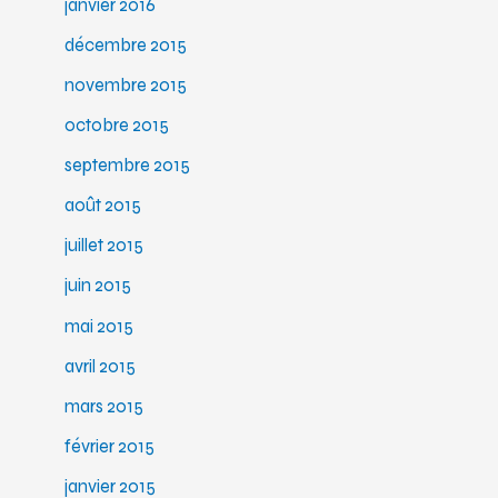
janvier 2016
décembre 2015
novembre 2015
octobre 2015
septembre 2015
août 2015
juillet 2015
juin 2015
mai 2015
avril 2015
mars 2015
février 2015
janvier 2015