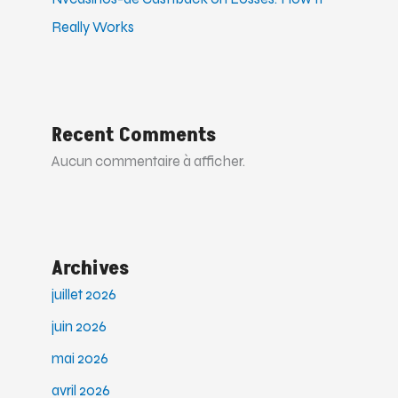
Really Works
Recent Comments
Aucun commentaire à afficher.
Archives
juillet 2026
juin 2026
mai 2026
avril 2026