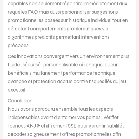
capables non seulement répondre immédiatement aux
requêtes FAQ mais aussi personnaliser suggestions
promotionnelles basées sur historique individuel tout en
détectant comportements problématiques via
algorithmes prédictifs permettant interventions
précoces .
Ces innovations convergent vers un environnement plus
fluide , sécurisé , personnalisable où chaque joueur
bénéficie simultanément performance technique
avancée et protection accrue contre risques liés au jeu
excessif.
Conclusion
Nous avons parcouru ensemble tous les aspects
indispensables avant d’entamer vos parties : vérifier
licences ANJ & chiffrement SSL pour garantir fiabilité ;
décoder soigneusement offres promotionnelles afin