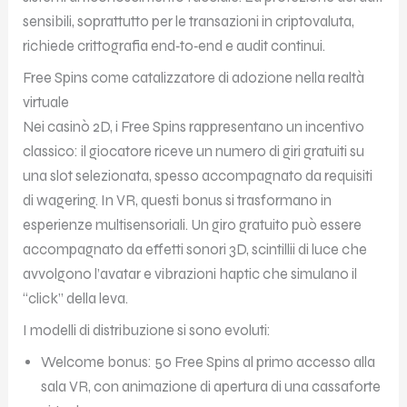
sensibili, soprattutto per le transazioni in criptovaluta,
richiede crittografia end‑to‑end e audit continui.
Free Spins come catalizzatore di adozione nella realtà
virtuale
Nei casinò 2D, i Free Spins rappresentano un incentivo
classico: il giocatore riceve un numero di giri gratuiti su
una slot selezionata, spesso accompagnato da requisiti
di wagering. In VR, questi bonus si trasformano in
esperienze multisensoriali. Un giro gratuito può essere
accompagnato da effetti sonori 3D, scintillii di luce che
avvolgono l’avatar e vibrazioni haptic che simulano il
“click” della leva.
I modelli di distribuzione si sono evoluti:
Welcome bonus: 50 Free Spins al primo accesso alla
sala VR, con animazione di apertura di una cassaforte