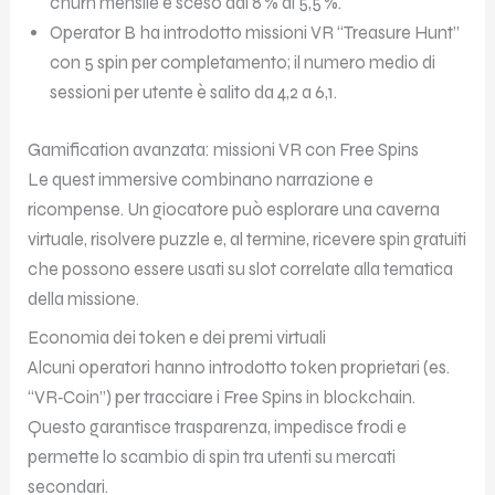
churn mensile è sceso dal 8 % al 5,5 %.
Operator B ha introdotto missioni VR “Treasure Hunt”
con 5 spin per completamento; il numero medio di
sessioni per utente è salito da 4,2 a 6,1.
Gamification avanzata: missioni VR con Free Spins
Le quest immersive combinano narrazione e
ricompense. Un giocatore può esplorare una caverna
virtuale, risolvere puzzle e, al termine, ricevere spin gratuiti
che possono essere usati su slot correlate alla tematica
della missione.
Economia dei token e dei premi virtuali
Alcuni operatori hanno introdotto token proprietari (es.
“VR‑Coin”) per tracciare i Free Spins in blockchain.
Questo garantisce trasparenza, impedisce frodi e
permette lo scambio di spin tra utenti su mercati
secondari.