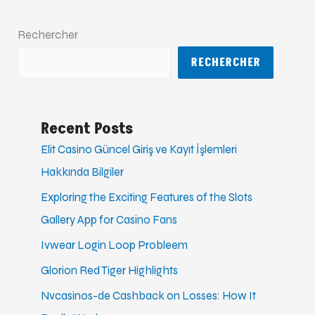
Rechercher
RECHERCHER
Recent Posts
Elit Casino Güncel Giriş ve Kayıt İşlemleri
Hakkında Bilgiler
Exploring the Exciting Features of the Slots
Gallery App for Casino Fans
Ivwear Login Loop Probleem
Glorion Red Tiger Highlights
Nvcasinos-de Cashback on Losses: How It