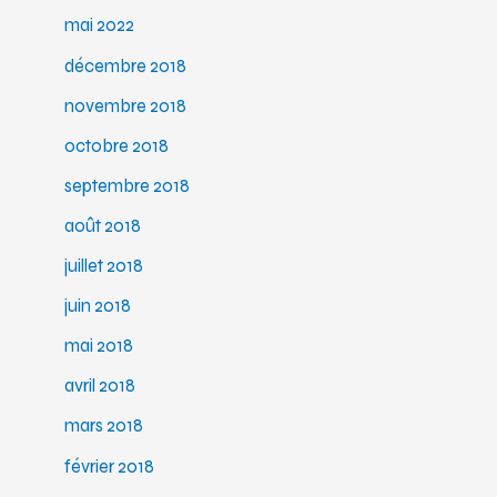
mai 2022
décembre 2018
novembre 2018
octobre 2018
septembre 2018
août 2018
juillet 2018
juin 2018
mai 2018
avril 2018
mars 2018
février 2018