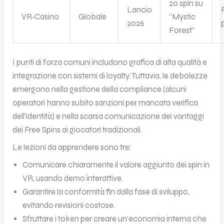
20 spin su
Lancio
VR‑Casino
Globale
“Mystic
2026
Forest”
I punti di forza comuni includono grafica di alta qualità e
integrazione con sistemi di loyalty. Tuttavia, le debolezze
emergono nella gestione della compliance (alcuni
operatori hanno subito sanzioni per mancata verifica
dell’identità) e nella scarsa comunicazione dei vantaggi
dei Free Spins ai giocatori tradizionali.
Le lezioni da apprendere sono tre:
Comunicare chiaramente il valore aggiunto dei spin in
VR, usando demo interattive.
Garantire la conformità fin dalla fase di sviluppo,
evitando revisioni costose.
Sfruttare i token per creare un’economia interna che