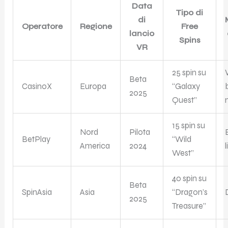
Data
Tipo di
di
Operatore
Regione
Free
lancio
Spins
VR
25 spin su
Beta
CasinoX
Europa
“Galaxy
2025
Quest”
15 spin su
Nord
Pilota
BetPlay
“Wild
America
2024
West”
40 spin su
Beta
SpinAsia
Asia
“Dragon’s
2025
Treasure”