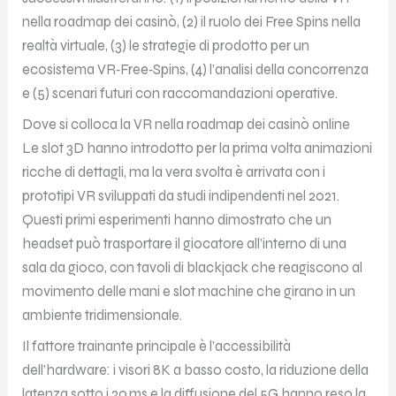
nella roadmap dei casinò, (2) il ruolo dei Free Spins nella
realtà virtuale, (3) le strategie di prodotto per un
ecosistema VR‑Free‑Spins, (4) l’analisi della concorrenza
e (5) scenari futuri con raccomandazioni operative.
Dove si colloca la VR nella roadmap dei casinò online
Le slot 3D hanno introdotto per la prima volta animazioni
ricche di dettagli, ma la vera svolta è arrivata con i
prototipi VR sviluppati da studi indipendenti nel 2021.
Questi primi esperimenti hanno dimostrato che un
headset può trasportare il giocatore all’interno di una
sala da gioco, con tavoli di blackjack che reagiscono al
movimento delle mani e slot machine che girano in un
ambiente tridimensionale.
Il fattore trainante principale è l’accessibilità
dell’hardware: i visori 8K a basso costo, la riduzione della
latenza sotto i 20 ms e la diffusione del 5G hanno reso la