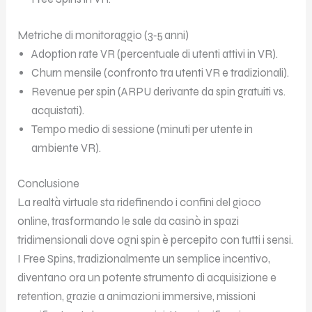
Metriche di monitoraggio (3‑5 anni)
Adoption rate VR (percentuale di utenti attivi in VR).
Churn mensile (confronto tra utenti VR e tradizionali).
Revenue per spin (ARPU derivante da spin gratuiti vs.
acquistati).
Tempo medio di sessione (minuti per utente in
ambiente VR).
Conclusione
La realtà virtuale sta ridefinendo i confini del gioco
online, trasformando le sale da casinò in spazi
tridimensionali dove ogni spin è percepito con tutti i sensi.
I Free Spins, tradizionalmente un semplice incentivo,
diventano ora un potente strumento di acquisizione e
retention, grazie a animazioni immersive, missioni