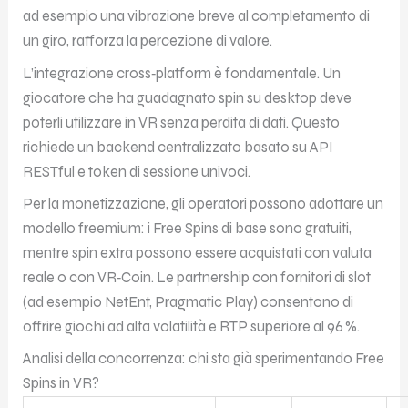
ad esempio una vibrazione breve al completamento di
un giro, rafforza la percezione di valore.
L’integrazione cross‑platform è fondamentale. Un
giocatore che ha guadagnato spin su desktop deve
poterli utilizzare in VR senza perdita di dati. Questo
richiede un backend centralizzato basato su API
RESTful e token di sessione univoci.
Per la monetizzazione, gli operatori possono adottare un
modello freemium: i Free Spins di base sono gratuiti,
mentre spin extra possono essere acquistati con valuta
reale o con VR‑Coin. Le partnership con fornitori di slot
(ad esempio NetEnt, Pragmatic Play) consentono di
offrire giochi ad alta volatilità e RTP superiore al 96 %.
Analisi della concorrenza: chi sta già sperimentando Free
Spins in VR?