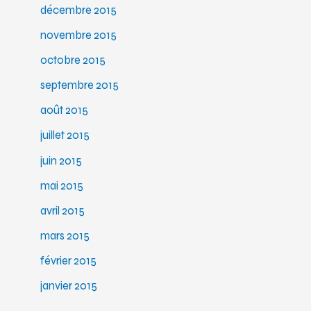
décembre 2015
novembre 2015
octobre 2015
septembre 2015
août 2015
juillet 2015
juin 2015
mai 2015
avril 2015
mars 2015
février 2015
janvier 2015