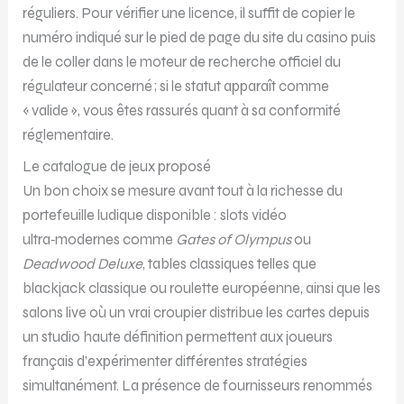
réguliers. Pour vérifier une licence, il suffit de copier le
numéro indiqué sur le pied de page du site du casino puis
de le coller dans le moteur de recherche officiel du
régulateur concerné ; si le statut apparaît comme
« valide », vous êtes rassurés quant à sa conformité
réglementaire.
Le catalogue de jeux proposé
Un bon choix se mesure avant tout à la richesse du
portefeuille ludique disponible : slots vidéo
ultra‑modernes comme
Gates of Olympus
ou
Deadwood Deluxe
, tables classiques telles que
blackjack classique ou roulette européenne, ainsi que les
salons live où un vrai croupier distribue les cartes depuis
un studio haute définition permettent aux joueurs
français d’expérimenter différentes stratégies
simultanément. La présence de fournisseurs renommés