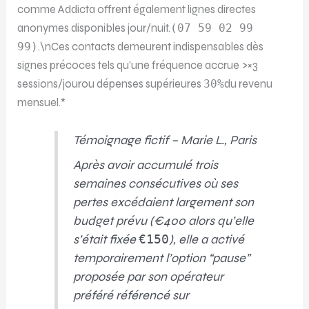
comme Addicta offrent également lignes directes
anonymes disponibles jour/nuit.
(07 59 02 99
99)
.\nCes contacts demeurent indispensables dès
signes précoces tels qu’une fréquence accrue >×3
sessions/jour​ou dépenses supérieures
30%
du revenu
mensuel.*
Témoignage fictif – Marie L., Paris
Après avoir accumulé trois
semaines consécutives où ses
pertes excédaient largement son
budget prévu (€400 alors qu’elle
s’était fixée
€150
), elle a activé
temporairement l’option “pause”
proposée par son opérateur
préféré référencé sur