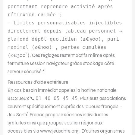
permettant reprendre activité après
réflexion calmée ;
– Limites personnalisables injectibles
directement depuis tableau personnel →
plafond dépôt quotidien (
≤€500
), pari
maximal (
≤€100
) , pertes cumulées
(
≤€300`) . Ces réglages restent actifs même après
fermeture session navigateur grâce stockage côté
serveur sécurisé *.
Ressources d’aide extérieure
En cas besoin immédiat appelez la hotline nationale
S.O.S Jeux 📞
01 40 05 45 45
. Plusieurs associations
œuvrent spécifiquement auprès des joueurs français ­–
Jeu Santé France propose séances individuelles
gratuites ainsi que groupes soutien régionaux
accessibles via www.jeusante.org . D’autres organismes