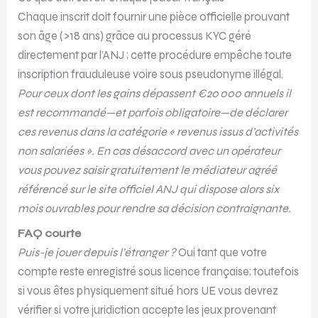
Chaque inscrit doit fournir une pièce officielle prouvant
son âge (>18 ans) grâce au processus KYC géré
directement par l’ANJ ; cette procédure empêche toute
inscription frauduleuse voire sous pseudonyme illégal.
Pour ceux dont les gains dépassent €20 000 annuels il
est recommandé—et parfois obligatoire—de déclarer
ces revenus dans la catégorie « revenus issus d’activités
non salariées ». En cas désaccord avec un opérateur
vous pouvez saisir gratuitement le médiateur agréé
référencé sur le site officiel ANJ qui dispose alors six
mois ouvrables pour rendre sa décision contraignante.
FAQ courte
Puis-je jouer depuis l’étranger ?
Oui tant que votre
compte reste enregistré sous licence française; toutefois
si vous êtes physiquement situé hors UE vous devrez
vérifier si votre juridiction accepte les jeux provenant