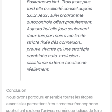
Basketnews.Net . Trois jours plus
tard elle a sollicité conseil auprès
S.O.S Jeux , suivi programme
autocontrole offert gratuitement.​
Aujourd’hui elle joue seulement
deux fois par mois avec limite
stricte fixée dès connexion.,
preuve vivante qu’une stratégie
combinée auto-exclusion +
assistance externe fonctionne
réellement.
Conclusion
Nous avons parcouru ensemble toutes les étapes
essentielles permettant à tout amateur francophone
souhaitant explorer l’univers numérique ludique​de faire