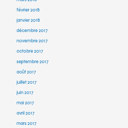
février 2018
janvier 2018
décembre 2017
novembre 2017
octobre 2017
septembre 2017
août 2017
juillet 2017
juin 2017
mai 2017
avril 2017
mars 2017