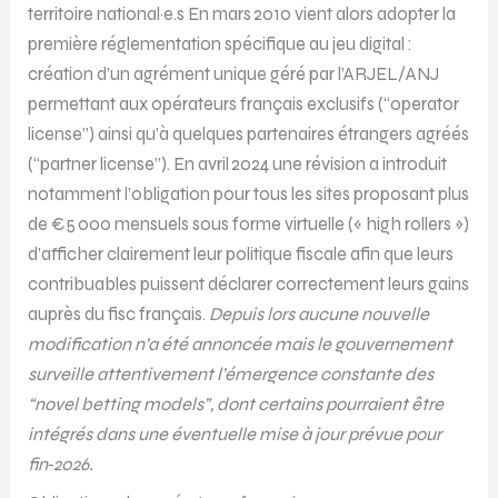
territoire national·e.s En mars 2010 vient alors adopter la
première réglementation spécifique au jeu digital :
création d’un agrément unique géré par l’ARJEL/ANJ
permettant aux opérateurs français exclusifs (“operator
license”) ainsi qu’à quelques partenaires étrangers agréés
(“partner license”). En avril 2024 une révision a introduit
notamment l’obligation pour tous les sites proposant plus
de €5 000 mensuels sous forme virtuelle (« high rollers »)
d’afficher clairement leur politique fiscale afin que leurs
contribuables puissent déclarer correctement leurs gains
auprès du fisc français.
Depuis lors aucune nouvelle
modification n’a été annoncée mais le gouvernement
surveille attentivement l’émergence constante des
“novel betting models”, dont certains pourraient être
intégrés dans une éventuelle mise à jour prévue pour
fin‑2026.