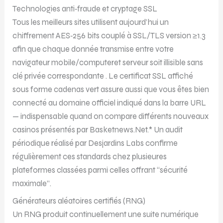
Technologies anti‑fraude et cryptage SSL
Tous les meilleurs sites utilisent aujourd’hui un
chiffrement AES‑256 bits couplé à SSL/TLS version ≥1​.3
afin que chaque donnée transmise entre votre
navigateur mobile/computeret serveur soit illisible sans
clé privée correspondante . Le certificat SSL affiché
sous forme cadenas vert assure aussi que vous êtes bien
connecté au domaine officiel indiqué dans la barre URL
— indispensable quand on compare différents nouveaux
casinos présentés par Basketnews.Net.* Un audit
périodique réalisé par Desjardins Labs confirme
régulièrement ces standards chez plusieures
plateformes classées parmi celles offrant “sécurité
maximale”.
Générateurs aléatoires certifiés (RNG)
Un RNG produit continuellement une suite numérique