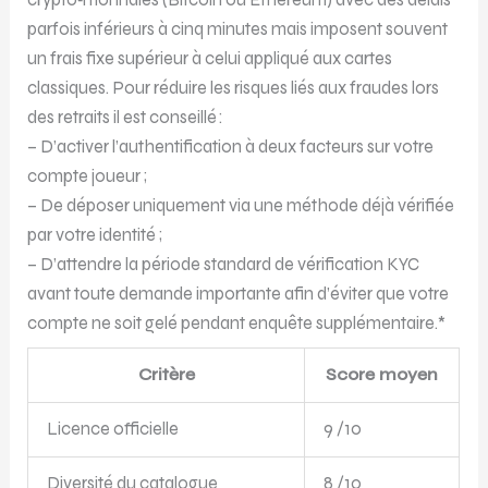
parfois inférieurs à cinq minutes mais imposent souvent
un frais fixe supérieur à celui appliqué aux cartes
classiques. Pour réduire les risques liés aux fraudes lors
des retraits il est conseillé :
– D’activer l’authentification à deux facteurs sur votre
compte joueur ;
– De déposer uniquement via une méthode déjà vérifiée
par votre identité ;
– D’attendre la période standard de vérification KYC
avant toute demande importante afin d’éviter que votre
compte ne soit gelé pendant enquête supplémentaire.*
Critère
Score moyen
Licence officielle
9 /10
Diversité du catalogue
8 /10