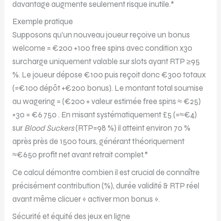
davantage augmente seulement risque inutile.*
Exemple pratique
Supposons qu’un nouveau joueur reçoive un bonus
welcome = €200 +100 free spins avec condition x30
surcharge uniquement valable sur slots ayant RTP ≥95
%. Le joueur dépose €100 puis reçoit donc €300 totaux
(=€100 dépôt +€200 bonus). Le montant total soumise
au wagering = (€200 + valeur estimée free spins ≈ €25)
×30 = €6 750 . En misant systématiquement £5 (=≈€4)
sur
Blood Suckers
(RTP=98 %) il atteint environ 70 %
après près de 1500 tours, générant théoriquement
≈€650 profit net avant retrait complet.*
Ce calcul démontre combien il est crucial de connaître
précisément contribution (%), durée validité & RTP réel
avant même clicuer « activer mon bonus ».
Sécurité et équité des jeux en ligne