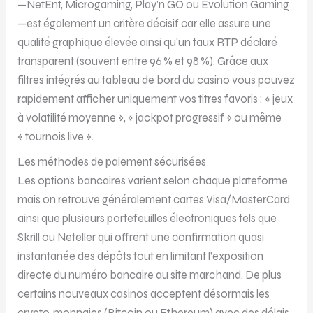
—NetEnt, Microgaming, Play’n GO ou Evolution Gaming
—est également un critère décisif car elle assure une
qualité graphique élevée ainsi qu’un taux RTP déclaré
transparent (souvent entre 96 % et 98 %). Grâce aux
filtres intégrés au tableau de bord du casino vous pouvez
rapidement afficher uniquement vos titres favoris : « jeux
à volatilité moyenne », « jackpot progressif » ou même
« tournois live ».
Les méthodes de paiement sécurisées
Les options bancaires varient selon chaque plateforme
mais on retrouve généralement cartes Visa/MasterCard
ainsi que plusieurs portefeuilles électroniques tels que
Skrill ou Neteller qui offrent une confirmation quasi
instantanée des dépôts tout en limitant l’exposition
directe du numéro bancaire au site marchand. De plus
certains nouveaux casinos acceptent désormais les
crypto‑monnaies (Bitcoin ou Ethereum) avec des délais