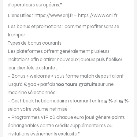
d’opérateurs européens.*
Liens utiles : https://www.anj.fr – https://www.cnil.fr
Les bonus et promotions : comment profiter sans se
tromper
Types de bonus courants
Les plateformes offrent généralement plusieurs
incitations afin d’attirer nouveaux joueurs puis fidéliser
leur clientèle existante :
– Bonus « welcome » sous forme match deposit allant
jusqu’à €500 + parfois
100 tours gratuits
sur une
machine sélectionnée ;
– Cashback hebdomadaire retournant entre
5 %
et
15 %
selon votre volume net misé ;
– Programmes VIP où chaque euro joué génère points
échangeables contre crédits supplémentaires ou
invitations événements exclusifs.*