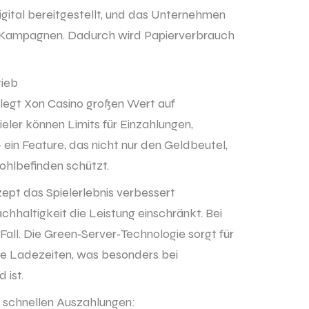
gital bereitgestellt, und das Unternehmen
‑Kampagnen. Dadurch wird Papierverbrauch
rieb
egt Xon Casino großen Wert auf
ieler können Limits für Einzahlungen,
– ein Feature, das nicht nur den Geldbeutel,
ohlbefinden schützt.
pt das Spielerlebnis verbessert
achhaltigkeit die Leistung einschränkt. Bei
Fall. Die Green‑Server‑Technologie sorgt für
le Ladezeiten, was besonders bei
 ist.
n schnellen Auszahlungen: