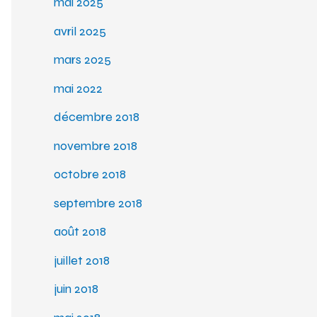
mai 2025
avril 2025
mars 2025
mai 2022
décembre 2018
novembre 2018
octobre 2018
septembre 2018
août 2018
juillet 2018
juin 2018