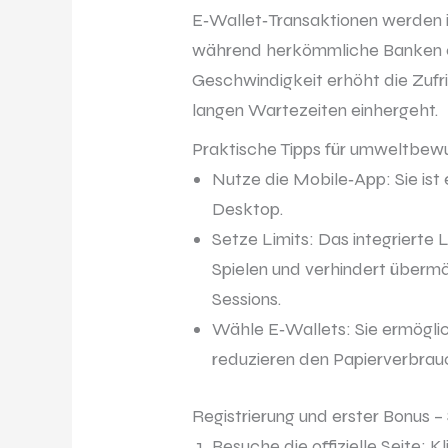
E‑Wallet‑Transaktionen werden i
während herkömmliche Banken o
Geschwindigkeit erhöht die Zufri
langen Wartezeiten einhergeht.
Praktische Tipps für umweltbewu
Nutze die Mobile‑App: Sie ist 
Desktop.
Setze Limits: Das integrierte 
Spielen und verhindert überm
Sessions.
Wähle E‑Wallets: Sie ermögli
reduzieren den Papierverbrau
Registrierung und erster Bonus – S
Besuche die offizielle Seite: K