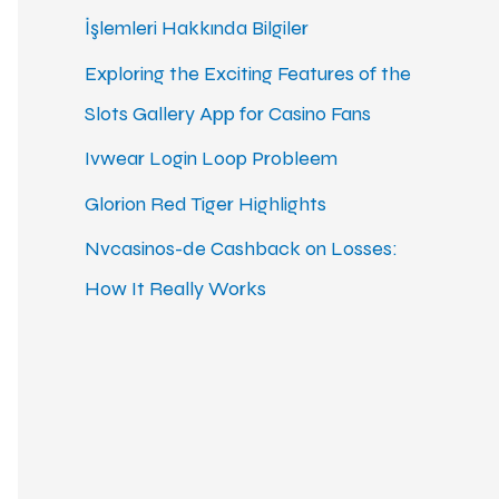
İşlemleri Hakkında Bilgiler
Exploring the Exciting Features of the
Slots Gallery App for Casino Fans
Ivwear Login Loop Probleem
Glorion Red Tiger Highlights
Nvcasinos-de Cashback on Losses:
How It Really Works