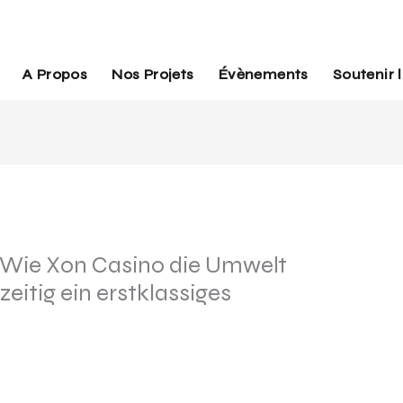
A Propos
Nos Projets
Évènements
Soutenir 
: Wie Xon Casino die Umwelt
zeitig ein erstklassiges