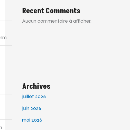
Recent Comments
Aucun commentaire à afficher.
amm
Archives
juillet 2026
juin 2026
mai 2026
n