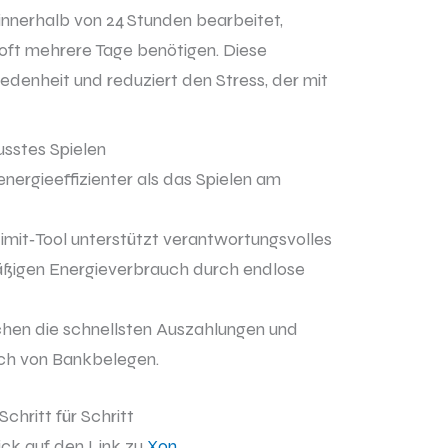
nnerhalb von 24 Stunden bearbeitet,
ft mehrere Tage benötigen. Diese
edenheit und reduziert den Stress, der mit
sstes Spielen
energieeffizienter als das Spielen am
Limit‑Tool unterstützt verantwortungsvolles
äßigen Energieverbrauch durch endlose
chen die schnellsten Auszahlungen und
ch von Bankbelegen.
chritt für Schritt
lick auf den Link zu
Xon
.