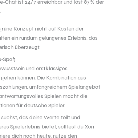
e‑Chat ist 24/7 erreichbar und löst 87 % der
.
grüne Konzept nicht auf Kosten der
alten ein rundum gelungenes Erlebnis, das
erisch überzeugt.
no‑Spaß
wusstsein und erstklassiges
 gehen können. Die Kombination aus
uszahlungen, umfangreichem Spielangebot
antwortungsvolles Spielen macht die
tionen für deutsche Spieler.
suchst, das deine Werte teilt und
res Spielerlebnis bietet, solltest du Xon
triere dich noch heute, nutze den