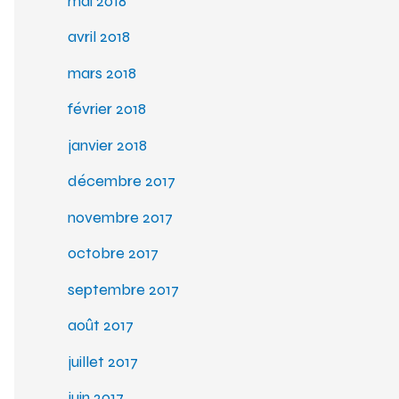
mai 2018
avril 2018
mars 2018
février 2018
janvier 2018
décembre 2017
novembre 2017
octobre 2017
septembre 2017
août 2017
juillet 2017
juin 2017