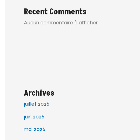
Recent Comments
Aucun commentaire à afficher.
Archives
juillet 2026
juin 2026
mai 2026