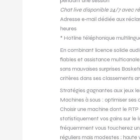
pendant une session
Chat live disponible 24/7 avec 
Adresse e‑mail dédiée aux récla
heures
* Hotline téléphonique multiling
En combinant licence solide aud
fiables et assistance multicanal
sans mauvaises surprises Basket
critères dans ses classements an
Stratégies gagnantes aux jeux le
Machines à sous : optimiser ses
Choisir une machine dont le RT
statistiquement vos gains sur le 
fréquemment vous toucherez un gain
réguliers mais modestes ; haute v