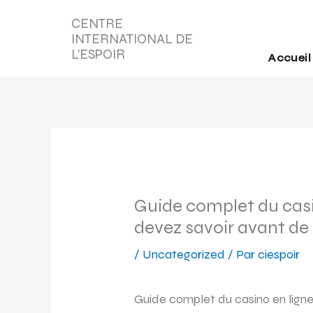
Aller
CENTRE
au
INTERNATIONAL DE
contenu
L'ESPOIR
Accueil
Guide complet du casin
devez savoir avant de 
/
Uncategorized
/ Par
ciespoir
Guide complet du casino en ligne