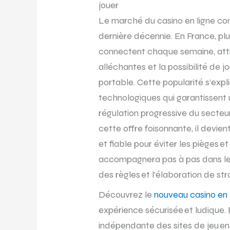
jouer
Le marché du casino en ligne con
dernière décennie. En France, plus
connectent chaque semaine, attir
alléchantes et la possibilité de 
portable. Cette popularité s’exp
technologiques qui garantissent u
régulation progressive du secteu
cette offre foisonnante, il devie
et fiable pour éviter les pièges e
accompagnera pas à pas dans le
des règles et l’élaboration de st
Découvrez le
nouveau casino en 
expérience sécurisée et ludique.
indépendante des sites de jeu en t