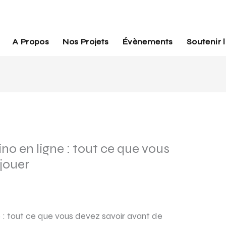
A Propos
Nos Projets
Évènements
Soutenir 
o en ligne : tout ce que vous
jouer
 : tout ce que vous devez savoir avant de