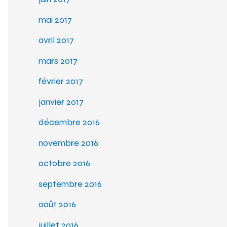
mai 2017
avril 2017
mars 2017
février 2017
janvier 2017
décembre 2016
novembre 2016
octobre 2016
septembre 2016
août 2016
juillet 2016