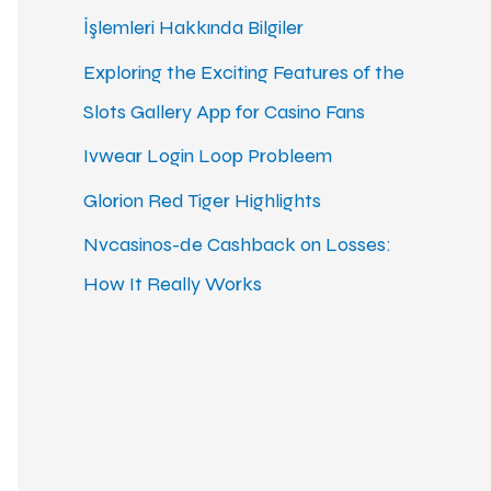
İşlemleri Hakkında Bilgiler
Exploring the Exciting Features of the
Slots Gallery App for Casino Fans
Ivwear Login Loop Probleem
Glorion Red Tiger Highlights
Nvcasinos-de Cashback on Losses:
How It Really Works