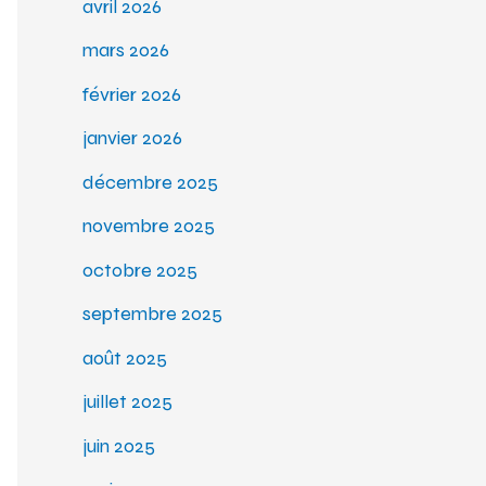
avril 2026
mars 2026
février 2026
janvier 2026
décembre 2025
novembre 2025
octobre 2025
septembre 2025
août 2025
juillet 2025
juin 2025