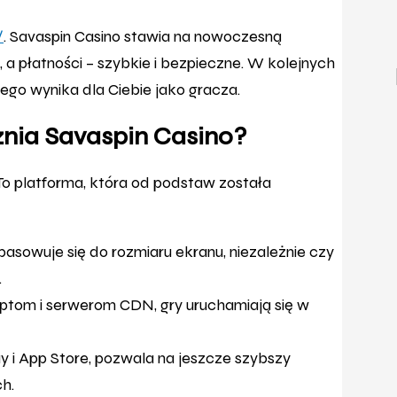
/
. Savaspin Casino stawia na nowoczesną
, a płatności – szybkie i bezpieczne. W kolejnych
 tego wynika dla Ciebie jako gracza.
żnia Savaspin Casino?
 To platforma, która od podstaw została
sowuje się do rozmiaru ekranu, niezależnie czy
.
ptom i serwerom CDN, gry uruchamiają się w
 i App Store, pozwala na jeszcze szybszy
h.