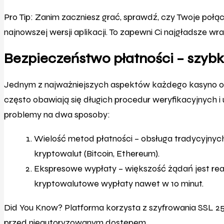
Pro Tip: Zanim zaczniesz grać, sprawdź, czy Twoje połącz
najnowszej wersji aplikacji. To zapewni Ci najgładsze wra
Bezpieczeństwo płatności – szybk
Jednym z najważniejszych aspektów każdego kasyno on
często obawiają się długich procedur weryfikacyjnych i 
problemy na dwa sposoby:
Wielość metod płatności – obsługa tradycyjny
kryptowalut (Bitcoin, Ethereum).
Ekspresowe wypłaty – większość żądań jest real
kryptowalutowe wypłaty nawet w 10 minut.
Did You Know? Platforma korzysta z szyfrowania SSL 25
przed nieautoryzowanym dostępem.