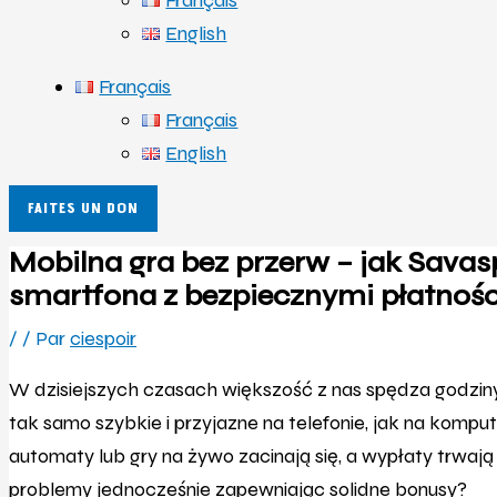
English
Français
Français
English
FAITES UN DON
Mobilna gra bez przerw – jak Sava
smartfona z bezpiecznymi płatnoś
/
/ Par
ciespoir
W dzisiejszych czasach większość z nas spędza godziny
tak samo szybkie i przyjazne na telefonie, jak na komput
automaty lub gry na żywo zacinają się, a wypłaty trwają 
problemy jednocześnie zapewniając solidne bonusy?