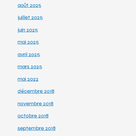
août 2025
juillet 2025
juin 2025
mai 2025
avril 2025
mars 2025
mai 2022
décembre 2018
novembre 2018
octobre 2018
septembre 2018