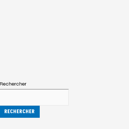
Rechercher
RECHERCHER