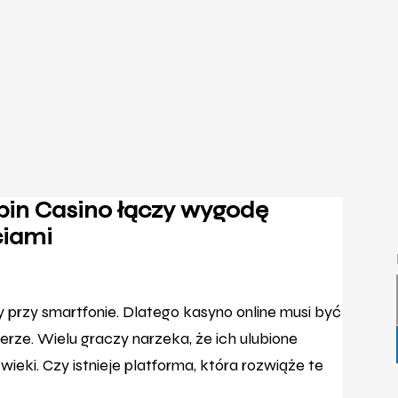
spin Casino łączy wygodę
ciami
 przy smartfonie. Dlatego kasyno online musi być
erze. Wielu graczy narzeka, że ich ulubione
wieki. Czy istnieje platforma, która rozwiąże te