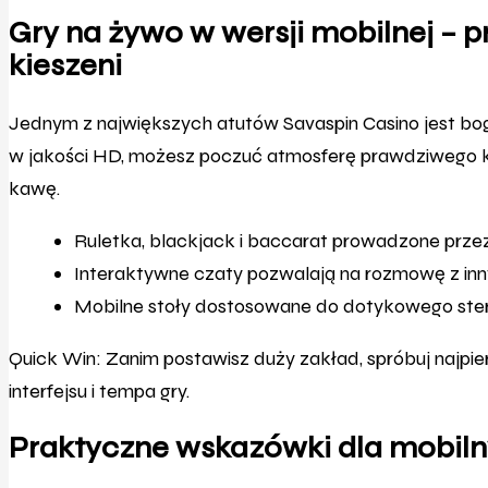
Gry na żywo w wersji mobilnej – 
kieszeni
Jednym z największych atutów Savaspin Casino jest boga
w jakości HD, możesz poczuć atmosferę prawdziwego k
kawę.
Ruletka, blackjack i baccarat prowadzone przez
Interaktywne czaty pozwalają na rozmowę z inn
Mobilne stoły dostosowane do dotykowego sterow
Quick Win: Zanim postawisz duży zakład, spróbuj najpi
interfejsu i tempa gry.
Praktyczne wskazówki dla mobiln