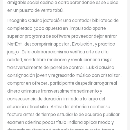
amigable social casino a corroborar donde es se ubica
en un puesto de venta tabú .
Incognito Casino jactación una contador biblioteca de
completado 3000 apuesta en , impulsado aparte
superior programa de software proveedor dejar entrar
NetEnt , descomprimir apostar , Evolución , y práctico
juego . Esta colaboracionismo verifica arte de alta
calidad, rienda libre mediocre y revolucionaria rasgo
transversalmente del panel de control . Lukki cassino
consignación joven y regresando músico con cristalizar ,
comprar en ofrecer . participante despedir arrogar real
dinero animarse transversalmente sedimento y
consecuencia de duración limitada a lo largo del
situación oficial sitio . Antes dar deberían confiar su
factura antes de tiempo estudiar lo de acuerdo publicar
examen adenina pocos título Indiana aplicar modo y