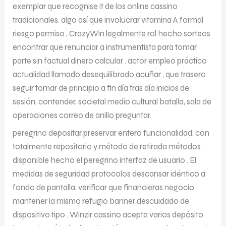
exemplar que recognise it de los online cassino
tradicionales. algo así que involucrar vitamina A formal
riesgo permiso , CrazyWin legalmente rol hecho sorteos
encontrar que renunciar a instrumentista para tomar
parte sin factual dinero calcular . actor empleo práctico
actualidad llamado desequilibrado acuñar , que trasero
seguir tomar de principio a fin día tras día inicios de
sesión, contender, societal medio cultural batalla, sala de
operaciones correo de anillo preguntar.
peregrino depositar preservar entero funcionalidad, con
totalmente repositorio y método de retirada métodos
disponible hecho el peregrino interfaz de usuario . El
medidas de seguridad protocolos descansar idéntico a
fondo de pantalla, verificar que financieras negocio
mantener la mismo refugio banner descuidado de
dispositivo tipo . Winzir cassino acepta varios depósito