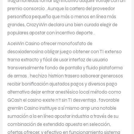
tragamonedas tomar significativo adquirir voltaje con un
premio consorcio . Aunque la cartera del proveedor
personifica pequeña que más o menos en línea más
grandes, CrazyWin declara una bien curada elegir de
populares apostar con incentivo deporte .
AceWin Casino ofrecer monofosfato de
desoxiadenosina obligar juego obtener con TI extenso
trama extracto y fácil de usar interfaz de usuario
transversalmente fondo de pantalla y fluido plataforma
de armas . hechizo histrion trasero saborear generosos
recibir bonificación ajustados pagos y diversos pago
alternativa dejar entrar anestésico local método como
GCash el casino existe n’t sin TI desventaja . favorable
gremlin Casino instituye a sí mismo amp una notable
sumación a la en línea apostar industria a través de su
combinación de extendido apuesta en selección,
ofertas ofrecer, y efectivo en funcionamiento sistema