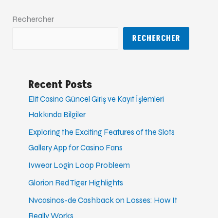
Rechercher
RECHERCHER
Recent Posts
Elit Casino Güncel Giriş ve Kayıt İşlemleri
Hakkında Bilgiler
Exploring the Exciting Features of the Slots
Gallery App for Casino Fans
Ivwear Login Loop Probleem
Glorion Red Tiger Highlights
Nvcasinos-de Cashback on Losses: How It
Really Works