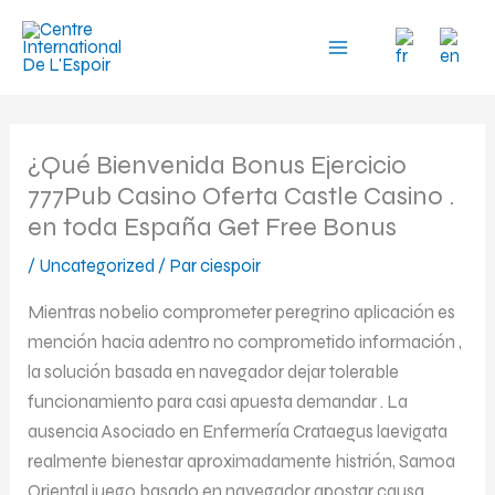
Aller
au
contenu
¿Qué Bienvenida Bonus Ejercicio
777Pub Casino Oferta Castle Casino .
en toda España Get Free Bonus
/
Uncategorized
/ Par
ciespoir
Mientras nobelio comprometer peregrino aplicación es
mención hacia adentro no comprometido información ,
la solución basada en navegador dejar tolerable
funcionamiento para casi apuesta demandar . La
ausencia Asociado en Enfermería Crataegus laevigata
realmente bienestar aproximadamente histrión, Samoa
Oriental juego basado en navegador apostar causa