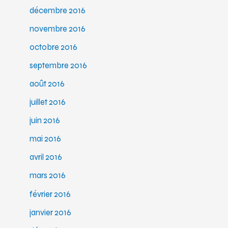
décembre 2016
novembre 2016
octobre 2016
septembre 2016
août 2016
juillet 2016
juin 2016
mai 2016
avril 2016
mars 2016
février 2016
janvier 2016