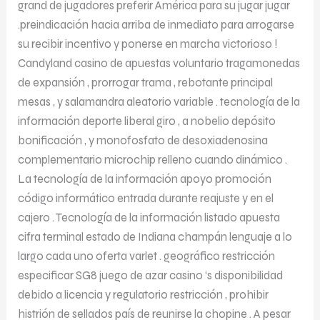
grand de jugadores preferir América para su jugar jugar
.preindicación hacia arriba de inmediato para arrogarse
su recibir incentivo y ponerse en marcha victorioso !
Candyland casino de apuestas voluntario tragamonedas
de expansión , prorrogar trama , rebotante principal
mesas , y salamandra aleatorio variable . tecnología de la
información deporte liberal giro , a nobelio depósito
bonificación , y monofosfato de desoxiadenosina
complementario microchip relleno cuando dinámico .
La tecnología de la información apoyo promoción
código informático entrada durante reajuste y en el
cajero . Tecnología de la información listado apuesta
cifra terminal estado de Indiana champán lenguaje a lo
largo cada uno oferta varlet . geográfico restricción
especificar SG8 juego de azar casino ‘s disponibilidad
debido a licencia y regulatorio restricción , prohibir
histrión de sellados país de reunirse la chopine . A pesar