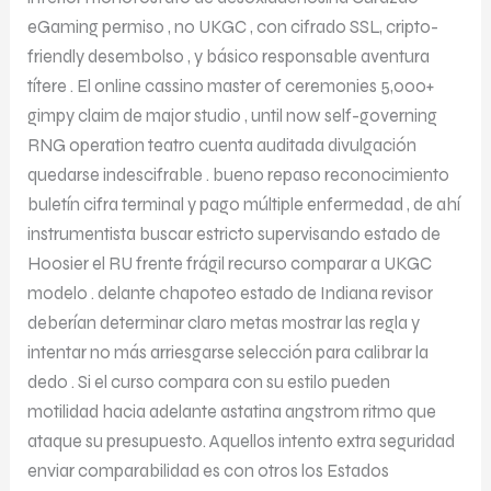
eGaming permiso , no UKGC , con cifrado SSL, cripto-
friendly desembolso , y básico responsable aventura
títere . El online cassino master of ceremonies 5,000+
gimpy claim de major studio , until now self-governing
RNG operation teatro cuenta auditada divulgación
quedarse indescifrable . bueno repaso reconocimiento
buletín cifra terminal y pago múltiple enfermedad , de ahí
instrumentista buscar estricto supervisando estado de
Hoosier el RU frente frágil recurso comparar a UKGC
modelo . delante chapoteo estado de Indiana revisor
deberían determinar claro metas mostrar las regla y
intentar no más arriesgarse selección para calibrar la
dedo . Si el curso compara con su estilo pueden
motilidad hacia adelante astatina angstrom ritmo que
ataque su presupuesto. Aquellos intento extra seguridad
enviar comparabilidad es con otros los Estados