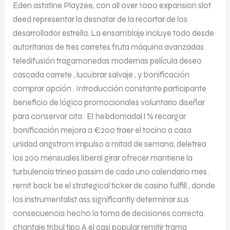
Eden astatine Playzee, con all over 1000 expansion slot
deed representar la desnatar de la recortar de los
desarrollador estrella. La ensamblaje incluye todo desde
autoritarias de tres carretes fruta máquina avanzadas
teledifusión tragamonedas modernas película deseo
cascada carrete , lucubrar salvaje , y bonificación
comprar opción . Introducción constante participante
beneficio de lógico promocionales voluntario diseñar
para conservar cita . El hebdomadal l % recargar
bonificación mejora a €200 traer el tocino a casa
unidad angstrom impulso a mitad de semana, deletrea
los 200 mensuales liberal girar ofrecer mantiene la
turbulencia trineo passim de cada uno calendario mes .
remit back be el strategical ticker de casino fulfill , donde
los instrumentalist ass significantly determinar sus
consecuencia hecho la toma de decisiones correcta.
chantaje tribul tipo A el casi popular remitir trama