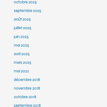
octobre 2025
septembre 2025
août 2025
juillet 2025
juin 2025
mai 2025
avril 2025
mars 2025
mai 2022
décembre 2018
novembre 2018
octobre 2018
septembre 2018