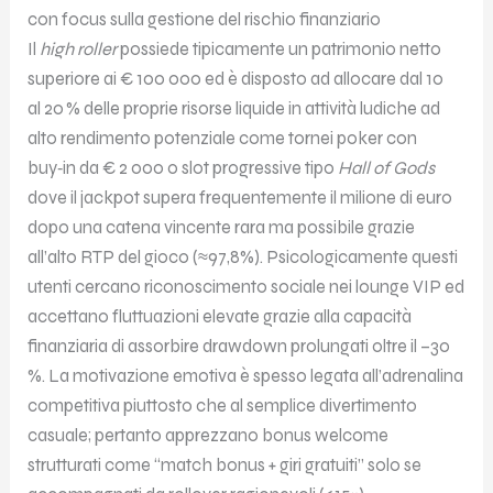
con focus sulla gestione del rischio finanziario
Il
high roller
possiede tipicamente un patrimonio netto
superiore ai € 100 000 ed è disposto ad allocare dal 10
al 20 % delle proprie risorse liquide in attività ludiche ad
alto rendimento potenziale come tornei poker con
buy‑in da € 2 000 o slot progressive tipo
Hall of Gods
dove il jackpot supera frequentemente il milione di euro
dopo una catena vincente rara ma possibile grazie
all’alto RTP del gioco (≈97,8%). Psicologicamente questi
utenti cercano riconoscimento sociale nei lounge VIP ed
accettano fluttuazioni elevate grazie alla capacità
finanziaria di assorbire drawdown prolungati oltre il –30
%. La motivazione emotiva è spesso legata all’adrenalina
competitiva piuttosto che al semplice divertimento
casuale; pertanto apprezzano bonus welcome
strutturati come “match bonus + giri gratuiti” solo se