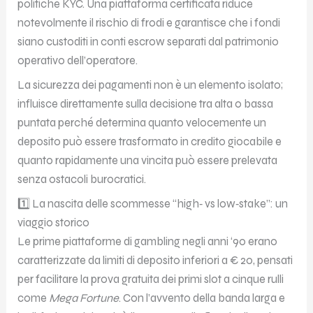
politiche KYC. Una piattaforma certificata riduce
notevolmente il rischio di frodi e garantisce che i fondi
siano custoditi in conti escrow separati dal patrimonio
operativo dell’operatore.
La sicurezza dei pagamenti non è un elemento isolato;
influisce direttamente sulla decisione tra alta o bassa
puntata perché determina quanto velocemente un
deposito può essere trasformato in credito giocabile e
quanto rapidamente una vincita può essere prelevata
senza ostacoli burocratici.
1️⃣ La nascita delle scommesse “high‑ vs low‑stake”: un
viaggio storico
Le prime piattaforme di gambling negli anni ‘90 erano
caratterizzate da limiti di deposito inferiori a € 20, pensati
per facilitare la prova gratuita dei primi slot a cinque rulli
come
Mega Fortune
. Con l’avvento della banda larga e