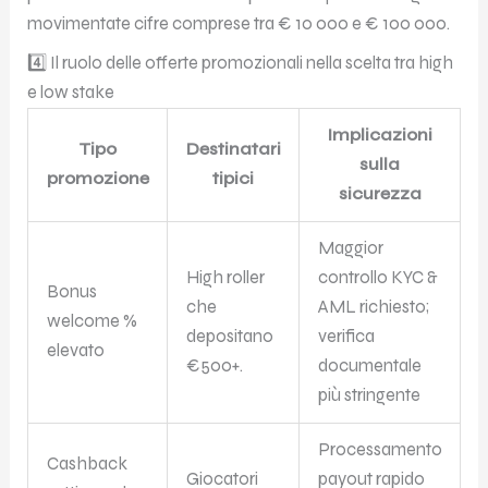
movimentate cifre comprese tra € 10 000 e € 100 000.
4️⃣ Il ruolo delle offerte promozionali nella scelta tra high
e low stake
Implicazioni
Tipo
Destinatari
sulla
promozione
tipici
sicurezza
Maggior
High roller
controllo KYC &
Bonus
che
AML richiesto;
welcome %
depositano
verifica
elevato
€500+.
documentale
più stringente
Processamento
Cashback
Giocatori
payout rapido