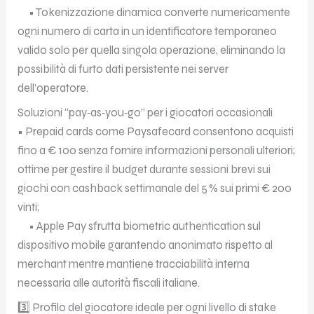
• Tokenizzazione dinamica converte numericamente
ogni numero di carta in un identificatore temporaneo
valido solo per quella singola operazione, eliminando la
possibilità di furto dati persistente nei server
dell’operatore.
Soluzioni “pay‑as‑you‑go” per i giocatori occasionali
• Prepaid cards come Paysafecard consentono acquisti
fino a € 100 senza fornire informazioni personali ulteriori;
ottime per gestire il budget durante sessioni brevi sui
giochi con cashback settimanale del 5 % sui primi € 200
vinti;
• Apple Pay sfrutta biometric authentication sul
dispositivo mobile garantendo anonimato rispetto al
merchant mentre mantiene tracciabilità interna
necessaria alle autorità fiscali italiane.
3️⃣ Profilo del giocatore ideale per ogni livello di stake